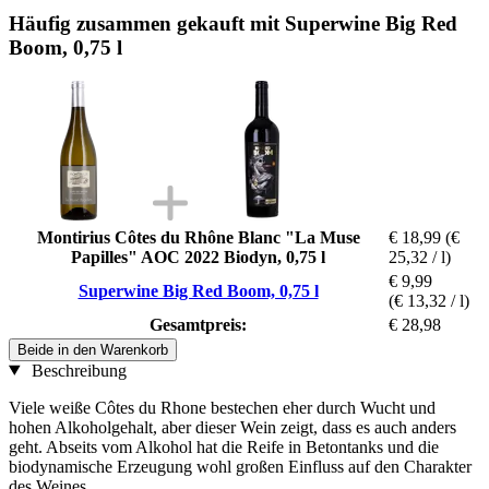
Häufig zusammen gekauft mit Superwine Big Red
Boom, 0,75 l
Montirius Côtes du Rhône Blanc "La Muse
€ 18,99
(€
Papilles" AOC 2022 Biodyn, 0,75 l
25,32 / l)
€ 9,99
Superwine Big Red Boom, 0,75 l
(€ 13,32 / l)
Gesamtpreis:
€ 28,98
Beide in den Warenkorb
Beschreibung
Viele weiße Côtes du Rhone bestechen eher durch Wucht und
hohen Alkoholgehalt, aber dieser Wein zeigt, dass es auch anders
geht. Abseits vom Alkohol hat die Reife in Betontanks und die
biodynamische Erzeugung wohl großen Einfluss auf den Charakter
des Weines.