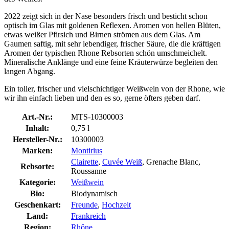
2022 zeigt sich in der Nase besonders frisch und besticht schon
optisch im Glas mit goldenen Reflexen. Aromen von hellen Blüten,
etwas weißer Pfirsich und Birnen strömen aus dem Glas. Am
Gaumen saftig, mit sehr lebendiger, frischer Säure, die die kräftigen
Aromen der typischen Rhone Rebsorten schön umschmeichelt.
Mineralische Anklänge und eine feine Kräuterwürze begleiten den
langen Abgang.
Ein toller, frischer und vielschichtiger Weißwein von der Rhone, wie
wir ihn einfach lieben und den es so, gerne öfters geben darf.
Art.-Nr.:
MTS-10300003
Inhalt:
0,75 l
Hersteller-Nr.:
10300003
Marken:
Montirius
Clairette
,
Cuvée Weiß
, Grenache Blanc,
Rebsorte:
Roussanne
Kategorie:
Weißwein
Bio:
Biodynamisch
Geschenkart:
Freunde
,
Hochzeit
Land:
Frankreich
Region:
Rhône