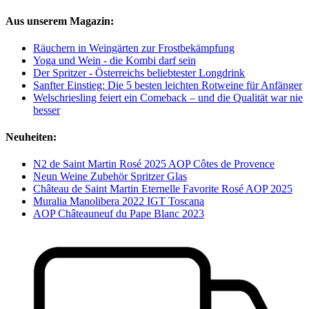
Aus unserem Magazin:
Räuchern in Weingärten zur Frostbekämpfung
Yoga und Wein - die Kombi darf sein
Der Spritzer - Österreichs beliebtester Longdrink
Sanfter Einstieg: Die 5 besten leichten Rotweine für Anfänger
Welschriesling feiert ein Comeback – und die Qualität war nie
besser
Neuheiten:
N2 de Saint Martin Rosé 2025 AOP Côtes de Provence
Neun Weine Zubehör Spritzer Glas
Château de Saint Martin Eternelle Favorite Rosé AOP 2025
Muralia Manolibera 2022 IGT Toscana
AOP Châteauneuf du Pape Blanc 2023