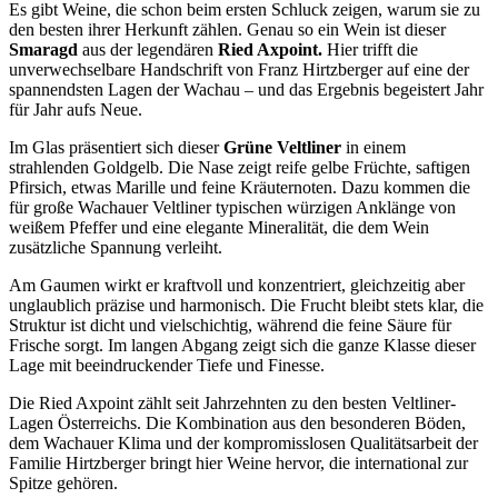
Es gibt Weine, die schon beim ersten Schluck zeigen, warum sie zu
den besten ihrer Herkunft zählen. Genau so ein Wein ist dieser
Smaragd
aus der legendären
Ried Axpoint.
Hier trifft die
unverwechselbare Handschrift von Franz Hirtzberger auf eine der
spannendsten Lagen der Wachau – und das Ergebnis begeistert Jahr
für Jahr aufs Neue.
Im Glas präsentiert sich dieser
Grüne Veltliner
in einem
strahlenden Goldgelb. Die Nase zeigt reife gelbe Früchte, saftigen
Pfirsich, etwas Marille und feine Kräuternoten. Dazu kommen die
für große Wachauer Veltliner typischen würzigen Anklänge von
weißem Pfeffer und eine elegante Mineralität, die dem Wein
zusätzliche Spannung verleiht.
Am Gaumen wirkt er kraftvoll und konzentriert, gleichzeitig aber
unglaublich präzise und harmonisch. Die Frucht bleibt stets klar, die
Struktur ist dicht und vielschichtig, während die feine Säure für
Frische sorgt. Im langen Abgang zeigt sich die ganze Klasse dieser
Lage mit beeindruckender Tiefe und Finesse.
Die Ried Axpoint zählt seit Jahrzehnten zu den besten Veltliner-
Lagen Österreichs. Die Kombination aus den besonderen Böden,
dem Wachauer Klima und der kompromisslosen Qualitätsarbeit der
Familie Hirtzberger bringt hier Weine hervor, die international zur
Spitze gehören.