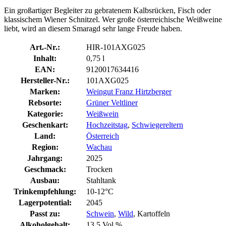
Ein großartiger Begleiter zu gebratenem Kalbsrücken, Fisch oder
klassischem Wiener Schnitzel. Wer große österreichische Weißweine
liebt, wird an diesem Smaragd sehr lange Freude haben.
Art.-Nr.:
HIR-101AXG025
Inhalt:
0,75 l
EAN:
9120017634416
Hersteller-Nr.:
101AXG025
Marken:
Weingut Franz Hirtzberger
Rebsorte:
Grüner Veltliner
Kategorie:
Weißwein
Geschenkart:
Hochzeitstag
,
Schwiegereltern
Land:
Österreich
Region:
Wachau
Jahrgang:
2025
Geschmack:
Trocken
Ausbau:
Stahltank
Trinkempfehlung:
10-12°C
Lagerpotential:
2045
Passt zu:
Schwein
,
Wild
, Kartoffeln
Alkoholgehalt:
13,5 Vol.%