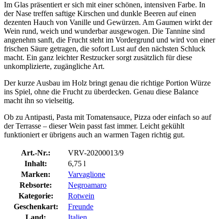
Im Glas präsentiert er sich mit einer schönen, intensiven Farbe. In
der Nase treffen saftige Kirschen und dunkle Beeren auf einen
dezenten Hauch von Vanille und Gewürzen. Am Gaumen wirkt der
Wein rund, weich und wunderbar ausgewogen. Die Tannine sind
angenehm sanft, die Frucht steht im Vordergrund und wird von einer
frischen Säure getragen, die sofort Lust auf den nächsten Schluck
macht. Ein ganz leichter Restzucker sorgt zusätzlich für diese
unkomplizierte, zugängliche Art.
Der kurze Ausbau im Holz bringt genau die richtige Portion Würze
ins Spiel, ohne die Frucht zu überdecken. Genau diese Balance
macht ihn so vielseitig.
Ob zu Antipasti, Pasta mit Tomatensauce, Pizza oder einfach so auf
der Terrasse – dieser Wein passt fast immer. Leicht gekühlt
funktioniert er übrigens auch an warmen Tagen richtig gut.
Art.-Nr.:
VRV-20200013/9
Inhalt:
6,75 l
Marken:
Varvaglione
Rebsorte:
Negroamaro
Kategorie:
Rotwein
Geschenkart:
Freunde
Land:
Italien