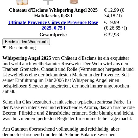
Chateau d'Esclans Whispering Angel 2025
€ 12,99
(€
Halbflasche, 0,38 l
34,18 / l)
Ultimate Provence Côtes de Provence Rosé
€ 19,99
2025, 0,75 l
(€ 26,65 / l)
Gesamtpreis:
€ 32,98
Beide in den Warenkorb
Beschreibung
Whispering Angel 2025
von Château d'Esclans ist ein exquisiter
und wohl auch weltbekannter Roséwein. Der Wein wird aus den
Trauben Grenache, Cinsault und Rolle (Vermentino) hergestellt und
ist zweifellos eine der bekanntesten Marken in der Provence. Seit
seiner Einführung im Jahr 2006 hat Whispering Angel einen
beispiellosen Siegeszug angetreten, der noch immer ungebrochen
anhält.
Schon im Glas bezaubert er mit seiner typischen zartrosa Farbe. In
der Nase ein intensives und erfrischendes Aroma, das an frische rote
Beeren, Pfirsiche und Zitrusfrüchte erinnert. Sehr blumig und leicht,
was ihn zu einem perfekten Begleiter für sommerliche Tage macht.
Am Gaumen überraschend vollmundig und reichhaltig, aber
dennoch erfrischend und leicht. Schöne Balance zwischen