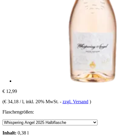
€ 12,99
(
€ 34,18 / l
, inkl. 20% MwSt.
-
zzgl. Versand
)
Flaschengrößen:
Inhalt:
0,38 l