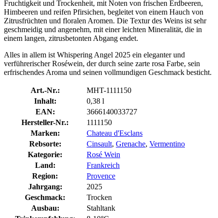
Fruchtigkeit und Trockenheit, mit Noten von frischen Erdbeeren,
Himbeeren und reifen Pfirsichen, begleitet von einem Hauch von
Zitrusfrüchten und floralen Aromen. Die Textur des Weins ist sehr
geschmeidig und angenehm, mit einer leichten Mineralität, die in
einem langen, zitrusbetonten Abgang endet.
Alles in allem ist Whispering Angel 2025 ein eleganter und
verführerischer Roséwein, der durch seine zarte rosa Farbe, sein
erfrischendes Aroma und seinen vollmundigen Geschmack besticht.
Art.-Nr.:
MHT-1111150
Inhalt:
0,38 l
EAN:
3666140033727
Hersteller-Nr.:
1111150
Marken:
Chateau d'Esclans
Rebsorte:
Cinsault
,
Grenache
,
Vermentino
Kategorie:
Rosé Wein
Land:
Frankreich
Region:
Provence
Jahrgang:
2025
Geschmack:
Trocken
Ausbau:
Stahltank