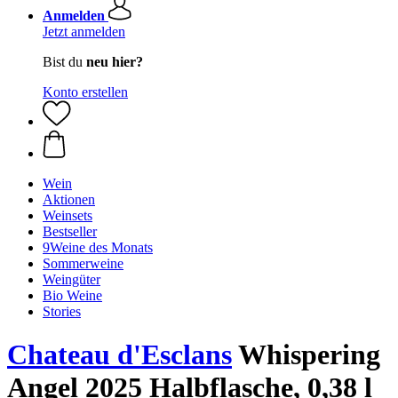
Anmelden
Jetzt anmelden
Bist du
neu hier?
Konto erstellen
Wein
Aktionen
Weinsets
Bestseller
9Weine des Monats
Sommerweine
Weingüter
Bio Weine
Stories
Chateau d'Esclans
Whispering
Angel 2025 Halbflasche, 0,38 l