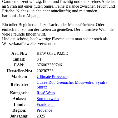
Gaumen dezent würzig, floral und fruchtig und dank seines Anteiles
an Syrah mit einer guten Säure. Feine Balance zwischen Frucht und
Frische. Nicht zu leicht, eher mittelkräftig und mit runden,
harmonischen Abgang.
Ein toller Begleiter auch zu Lachs oder Meeresfrüchten. Oder
einfach nur so, um der Leben zu genießen. Der ultimative Wein, der
viele Freunde finden wird.
Und die schöne, hochwertige Flasche kann man später noch als
Wasserkaraffe weiter verwenden.
Art.-Nr.:
BEW-603UP225D
Inhalt:
3 l
EAN:
3760033597461
Hersteller-Nr.:
20230323
Marken:
Ultimate Provence
Cuvée Rot
,
Grenache
,
Mourvedre
,
Syrah /
Rebsorte:
Shiraz
Kategorie:
Rosé Wein
Anlass:
Sommerwein
Land:
Frankreich
Region:
Provence
Jahrgang:
2025