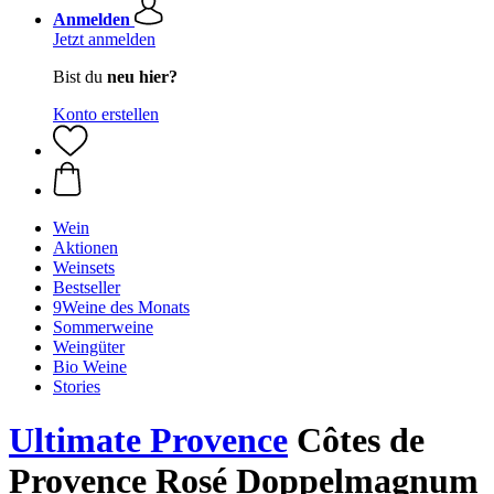
Anmelden
Jetzt anmelden
Bist du
neu hier?
Konto erstellen
Wein
Aktionen
Weinsets
Bestseller
9Weine des Monats
Sommerweine
Weingüter
Bio Weine
Stories
Ultimate Provence
Côtes de
Provence Rosé Doppelmagnum