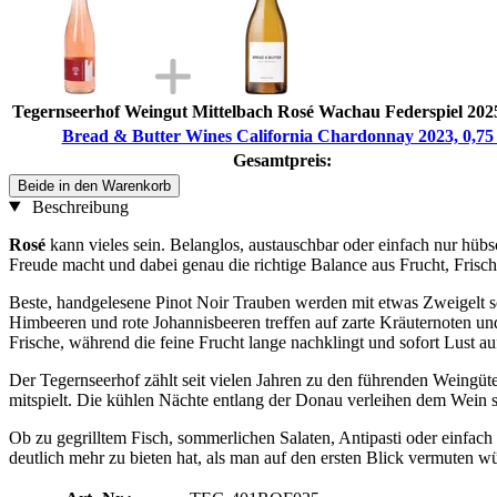
Tegernseerhof Weingut Mittelbach Rosé Wachau Federspiel 2025,
Bread & Butter Wines California Chardonnay 2023, 0,75 
Gesamtpreis:
Beide in den Warenkorb
Beschreibung
Rosé
kann vieles sein. Belanglos, austauschbar oder einfach nur hüb
Freude macht und dabei genau die richtige Balance aus Frucht, Frisch
Beste, handgelesene Pinot Noir Trauben werden mit etwas Zweigelt sch
Himbeeren und rote Johannisbeeren treffen auf zarte Kräuternoten un
Frische, während die feine Frucht lange nachklingt und sofort Lust 
Der Tegernseerhof zählt seit vielen Jahren zu den führenden Weingüt
mitspielt. Die kühlen Nächte entlang der Donau verleihen dem Wein s
Ob zu gegrilltem Fisch, sommerlichen Salaten, Antipasti oder einfach 
deutlich mehr zu bieten hat, als man auf den ersten Blick vermuten 