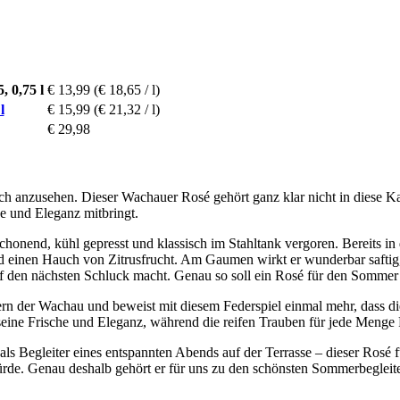
 0,75 l
€ 13,99
(€ 18,65 / l)
l
€ 15,99
(€ 21,32 / l)
€ 29,98
sch anzusehen. Dieser Wachauer Rosé gehört ganz klar nicht in diese Ka
e und Eleganz mitbringt.
onend, kühl gepresst und klassisch im Stahltank vergoren. Bereits in d
d einen Hauch von Zitrusfrucht. Am Gaumen wirkt er wunderbar saftig, 
auf den nächsten Schluck macht. Genau so soll ein Rosé für den Somme
ern der Wachau und beweist mit diesem Federspiel einmal mehr, dass di
eine Frische und Eleganz, während die reifen Trauben für jede Menge 
als Begleiter eines entspannten Abends auf der Terrasse – dieser Rosé f
würde. Genau deshalb gehört er für uns zu den schönsten Sommerbeglei