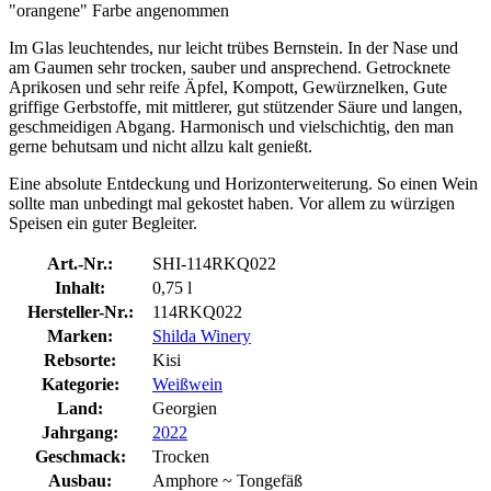
"orangene" Farbe angenommen
Im Glas leuchtendes, nur leicht trübes Bernstein. In der Nase und
am Gaumen sehr trocken, sauber und ansprechend. Getrocknete
Aprikosen und sehr reife Äpfel, Kompott, Gewürznelken, Gute
griffige Gerbstoffe, mit mittlerer, gut stützender Säure und langen,
geschmeidigen Abgang. Harmonisch und vielschichtig, den man
gerne behutsam und nicht allzu kalt genießt.
Eine absolute Entdeckung und Horizonterweiterung. So einen Wein
sollte man unbedingt mal gekostet haben. Vor allem zu würzigen
Speisen ein guter Begleiter.
Art.-Nr.:
SHI-114RKQ022
Inhalt:
0,75 l
Hersteller-Nr.:
114RKQ022
Marken:
Shilda Winery
Rebsorte:
Kisi
Kategorie:
Weißwein
Land:
Georgien
Jahrgang:
2022
Geschmack:
Trocken
Ausbau:
Amphore ~ Tongefäß