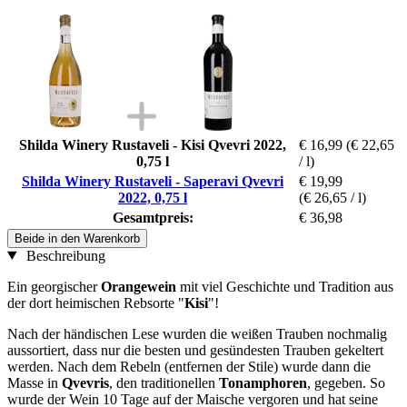
Shilda Winery Rustaveli - Kisi Qvevri 2022,
€ 16,99
(€ 22,65
0,75 l
/ l)
Shilda Winery Rustaveli - Saperavi Qvevri
€ 19,99
2022, 0,75 l
(€ 26,65 / l)
Gesamtpreis:
€ 36,98
Beide in den Warenkorb
Beschreibung
Ein georgischer
Orangewein
mit viel Geschichte und Tradition aus
der dort heimischen Rebsorte "
Kisi
"!
Nach der händischen Lese wurden die weißen Trauben nochmalig
aussortiert, dass nur die besten und gesündesten Trauben gekeltert
werden. Nach dem Rebeln (entfernen der Stile) wurde dann die
Masse in
Qvevris
, den traditionellen
Tonamphoren
, gegeben. So
wurde der Wein 10 Tage auf der Maische vergoren und hat seine