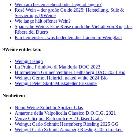
Wein am besten stehend oder liegend lagern?
Rosé Wein – der große Guide 2025: Herstellung, Stile &
Serviertipps | 9Weine
Wie lange hält offener Wein?
Spanische Weine: Eine Reise durch die Vielfalt von Rioja bis
Ribera del Duero
Kirchenfenster - was bedeuten die Tränen im Weinglas?
9Weine entdecken:
Weingut Hagn
La Pruina Primitivo di Manduria DOC 2023
Himmelreich Grüner Veltliner Leithaberg DAC 2023 Bio
Weingut Gernot Heinrich naked white 2024 Bio
Weingut Peter Skoff Muskateller Frizzante
Neuheiten:
Neun Weine Zubehör Spritzer Glas
Amarone della Valpolicella Classico D.O.C.G. 2021
Veuve Clicquot Rich on Ice + 2 Gläser Gratis
Weingut Carlo Schmitt Herrenberg Riesling 2025 GG
Weingut Carlo Schmitt Annaberg Riesling 2025 trocken