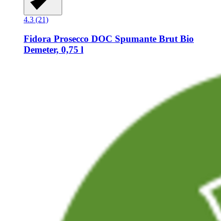
4.3 (21)
Fidora
Prosecco DOC Spumante Brut Bio
Demeter, 0,75 l