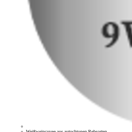
Weißweincuvee aus autochtonen Rebsorten