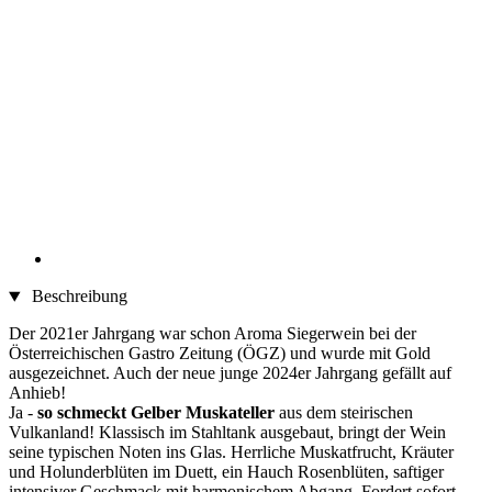
Beschreibung
Der 2021er Jahrgang war schon Aroma Siegerwein bei der
Österreichischen Gastro Zeitung (ÖGZ) und wurde mit Gold
ausgezeichnet. Auch der neue junge 2024er Jahrgang gefällt auf
Anhieb!
Ja -
so schmeckt Gelber Muskateller
aus dem steirischen
Vulkanland! Klassisch im Stahltank ausgebaut, bringt der Wein
seine typischen Noten ins Glas. Herrliche Muskatfrucht, Kräuter
und Holunderblüten im Duett, ein Hauch Rosenblüten, saftiger
intensiver Geschmack mit harmonischem Abgang. Fordert sofort