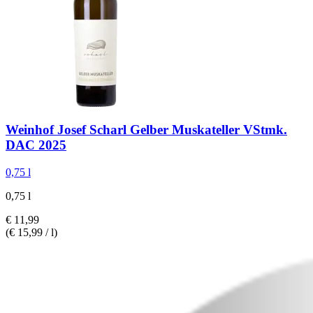
Weinhof Josef Scharl
Gelber Muskateller VStmk.
DAC 2025
0,75 l
0,75 l
€ 11,99
(€ 15,99 / l)