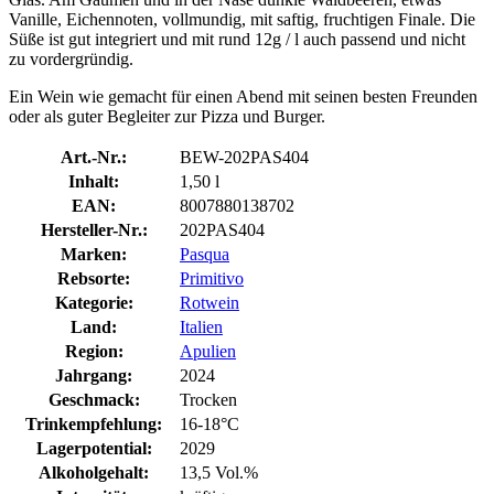
Vanille, Eichennoten, vollmundig, mit saftig, fruchtigen Finale. Die
Süße ist gut integriert und mit rund 12g / l auch passend und nicht
zu vordergründig.
Ein Wein wie gemacht für einen Abend mit seinen besten Freunden
oder als guter Begleiter zur Pizza und Burger.
Art.-Nr.:
BEW-202PAS404
Inhalt:
1,50 l
EAN:
8007880138702
Hersteller-Nr.:
202PAS404
Marken:
Pasqua
Rebsorte:
Primitivo
Kategorie:
Rotwein
Land:
Italien
Region:
Apulien
Jahrgang:
2024
Geschmack:
Trocken
Trinkempfehlung:
16-18°C
Lagerpotential:
2029
Alkoholgehalt:
13,5 Vol.%