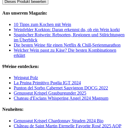
Dieses Produkt bewerten
Aus unserem Magazin:
10 Tipps zum Kochen mit Wein
Weinfehler Korkton: Daran erkennst du, ob ein Wein korkt
Spanischer Rotwein: Rebsorten, Regionen und Stilrichtungen
im Überblick
Die besten Weine für einen Netflix & Chill-Serienmarathon
Welcher Wein passt zu Käse? Die besten Kombinationen
erklärt
9Weine entdecken:
Weingut Polz
La Pruina Primitivo Puglia IGT 2024
Punton del Sorbo Cabernet Sauvignon DOCG 2022
Genussgut Krispel Grauburgunder 2025
Chateau d'Esclans Whispering Angel 2024 Magnum
Neuheiten:
Genussgut Krispel Chardonnay Straden 2024 Bio
Château de Saint Martin Eternelle Favorite Rosé 2025 AOP