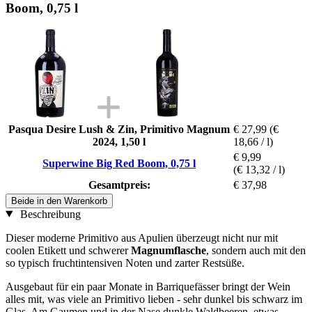
Boom, 0,75 l
Pasqua Desire Lush & Zin, Primitivo Magnum
€ 27,99
(€
2024, 1,50 l
18,66 / l)
€ 9,99
Superwine Big Red Boom, 0,75 l
(€ 13,32 / l)
Gesamtpreis:
€ 37,98
Beide in den Warenkorb
Beschreibung
Dieser moderne Primitivo aus Apulien überzeugt nicht nur mit
coolen Etikett und schwerer
Magnumflasche
, sondern auch mit den
so typisch fruchtintensiven Noten und zarter Restsüße.
Ausgebaut für ein paar Monate in Barriquefässer bringt der Wein
alles mit, was viele an Primitivo lieben - sehr dunkel bis schwarz im
Glas. Am Gaumen und in der Nase dunkle Waldbeeren, etwas