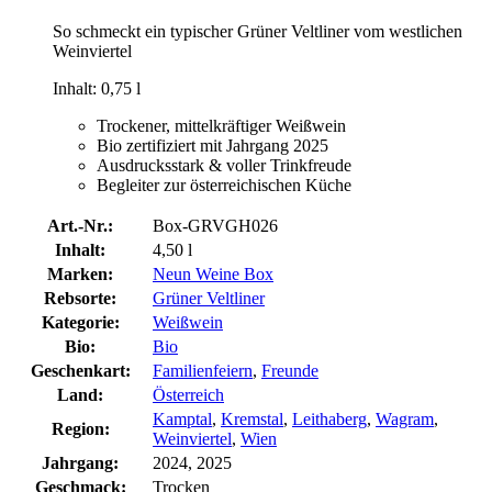
So schmeckt ein typischer Grüner Veltliner vom westlichen
Weinviertel
Inhalt: 0,75 l
Trockener, mittelkräftiger Weißwein
Bio zertifiziert mit Jahrgang 2025
Ausdrucksstark & voller Trinkfreude
Begleiter zur österreichischen Küche
Art.-Nr.:
Box-GRVGH026
Inhalt:
4,50 l
Marken:
Neun Weine Box
Rebsorte:
Grüner Veltliner
Kategorie:
Weißwein
Bio:
Bio
Geschenkart:
Familienfeiern
,
Freunde
Land:
Österreich
Kamptal
,
Kremstal
,
Leithaberg
,
Wagram
,
Region:
Weinviertel
,
Wien
Jahrgang:
2024, 2025
Geschmack:
Trocken