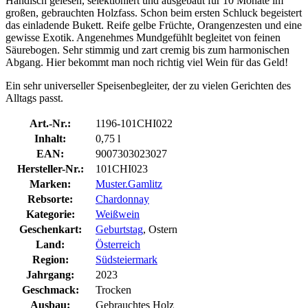
Händisch gelesen, selektioniert und ausgebaut für 10 Monate im
großen, gebrauchten Holzfass. Schon beim ersten Schluck begeistert
das einladende Bukett. Reife gelbe Früchte, Orangenzesten und eine
gewisse Exotik. Angenehmes Mundgefühlt begleitet von feinen
Säurebogen. Sehr stimmig und zart cremig bis zum harmonischen
Abgang. Hier bekommt man noch richtig viel Wein für das Geld!
Ein sehr universeller Speisenbegleiter, der zu vielen Gerichten des
Alltags passt.
Art.-Nr.:
1196-101CHI022
Inhalt:
0,75 l
EAN:
9007303023027
Hersteller-Nr.:
101CHI023
Marken:
Muster.Gamlitz
Rebsorte:
Chardonnay
Kategorie:
Weißwein
Geschenkart:
Geburtstag
, Ostern
Land:
Österreich
Region:
Südsteiermark
Jahrgang:
2023
Geschmack:
Trocken
Ausbau:
Gebrauchtes Holz