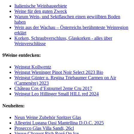
Italienische Weinbaugebiete
Weine für den guten Zweck
Warum Wein- und Sektflaschen einen gewölbten Boden
haben
Wein aus der Wachau – Österreichs berühmteste Weinregion
erklärt
Korken, Schraubverschluss, Glaskorken - alles über
Weinverschlüsse
9Weine entdecken:
Weingut Kollwentz
Weingut Wieninger Pinot Noir Select 2023 Bio
Weingut Günter u. Regina Triebaumer Carmen on Air
(Carmenère) 2023
Château Cos d’Estournel 2eme Cru 2017
Weingut Leo Hillinger Small HILL red 2024
Neuheiten:
Neun Weine Zubehör Spritzer Glas
Allegrini Lugana Oasi Mantellina D.O.C. 2025
Prosecco Glas Villa Sandi, 26cl
Veuve Clicquot Rich Rosé On Ice