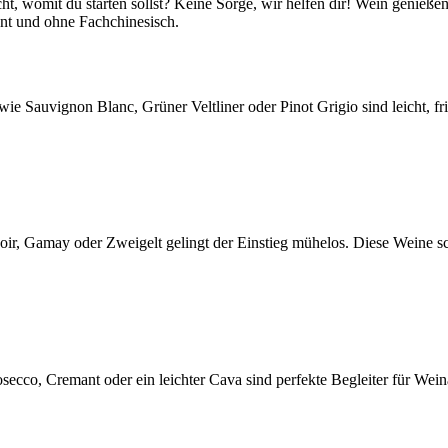
ht, womit du starten sollst? Keine Sorge, wir helfen dir! Wein genieße
nnt und ohne Fachchinesisch.
wie Sauvignon Blanc, Grüner Veltliner oder Pinot Grigio sind leicht, f
 Noir, Gamay oder Zweigelt gelingt der Einstieg mühelos. Diese Weine
cco, Cremant oder ein leichter Cava sind perfekte Begleiter für Wein