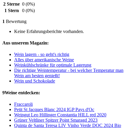
2 Sterne
0
(0%)
1 Stern
0
(0%)
1
Bewertung
Keine Erfahrungsberichte vorhanden.
Aus unserem Magazin:
Wein lagern - so geht's richtig
Alles über amerikanische Weine
Weinkühlschränke für optimale Lagerung
Die richtige Weintemperatur - bei welcher Temperatur man
Wein am besten genießt!
Wein und Schokolade
9Weine entdecken:
Fraccaroli
Petit St Jacques Blanc 2024 IGP Pays d'Oc
Weingut Leo Hillinger Constantia HILL red 2020
Grüner Veltliner Spitzer Point Smaragd 2023
Quinta de Santa Teresa LIV Vinho Verde DOC 2024 Bio