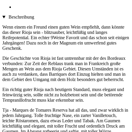
Beschreibung
Wenn einem ein Freund einen guten Wein empfiehlt, dann könnte
das dieser Rioja sein - blitzsauber, leichtfüßig und langes
Reifepotential. Ein echter 9Weine Favorit und das schon seit einigen
Jahrgängen! Dazu noch in der Magnum ein umwerfend gutes
Geschenk.
Die Geschichte von Rioja ist fast untrennbar mit der des Bordeaux
verbunden: Zur Zeit der Reblaus trank man in Frankreich große
Mengen an Wein aus dem Rioja Gebiet. Diesen Umständen ist es
auch zu verdanken, dass Barriques dort Einzug hielten und man in
dem Gebiet den Umgang mit dem Holz besonders gut beherrscht.
Ein richtig guter Rioja nach heutigem Standard, muss elegant und
feinwürzig sein, sollte nicht zu holzbetont sein und die betörende
Tempranillofrucht muss klar erkennbar sein.
Tja - Marques de Tomares Reserva hat all das, und zwar wirklich in
jedem Jahrgang. Tolle fruchtige Nase, ein zarter Vanilletouch,
leichte Röstaromen, dazu etwas Leder und Tabak. Am Gaumen
leichtfüßig und elegant, mit toller Frucht und ordentlich Druck am
Gaumen. Im Abgang rotbeerig und saftig, mit toller Würze.