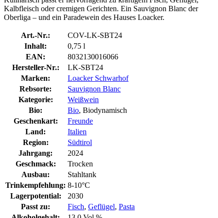
Kalbfleisch oder cremigen Gerichten. Ein Sauvignon Blanc der
Oberliga – und ein Paradewein des Hauses Loacker.
Art.-Nr.:
COV-LK-SBT24
Inhalt:
0,75 l
EAN:
8032130016066
Hersteller-Nr.:
LK-SBT24
Marken:
Loacker Schwarhof
Rebsorte:
Sauvignon Blanc
Kategorie:
Weißwein
Bio:
Bio
, Biodynamisch
Geschenkart:
Freunde
Land:
Italien
Region:
Südtirol
Jahrgang:
2024
Geschmack:
Trocken
Ausbau:
Stahltank
Trinkempfehlung:
8-10°C
Lagerpotential:
2030
Passt zu:
Fisch
,
Geflügel
,
Pasta
Alkoholgehalt:
13,0 Vol.%