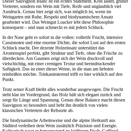
Dieser Sauvignon Blanc ist ein echtes Statement. Kein lauter, grüner
Vertreter, sondern ein Wein mit Tiefe, Reife und unglaublich viel
Ausdruck. Genau hier zeigt sich, was möglich ist, wenn im
Weingarten mit Ruhe, Respekt und biodynamischem Ansatz
gearbeitet wird. Das Weingut Loacker lebt diese Philosophie
konsequent – und man schmeckt es mit jedem Schluck.
In der Nase geht es sofort in die vollen: vollreife Frucht, intensive
Cassisnoten und eine enorme Dichte, die sofort Lust auf den ersten
Schluck macht. Der dezente Holzeinsatz unterstützt das
Aromenspiel perfekt, gibt Struktur und Tiefe, ohne die Frische zu
überdecken. Am Gaumen zeigt sich der Wein druckvoll und
vielschichtig, mit einer cremigen Textur und beeindruckender
Saftigkeit. Das ist einer dieser Weine, in die man am liebsten
reinbeißen möchte. Trinkanimierend trifft es hier wirklich auf den
Punkt.
Trotz seiner Kraft bleibt alles wunderbar ausgewogen. Die Frucht
steht klar im Vordergrund, das Holz hält sich elegant zurück und
sorgt für Länge und Spannung. Genau diese Balance macht diesen
Sauvignon so besonders und hebt ihn deutlich von vielen
klassischen Vertretern der Rebsorte ab.
Die biodynamische Arbeitsweise und die alpine Herkunft aus
Südtirol verleihen dem Wein zusätzlich Präzision und Energie.
Kulinarisch passt er hervorragend zu kräftigem Fisch, Geflügel,