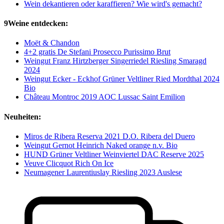
Wein dekantieren oder karaffieren? Wie wird's gemacht?
9Weine entdecken:
Moët & Chandon
4+2 gratis De Stefani Prosecco Purissimo Brut
Weingut Franz Hirtzberger Singerriedel Riesling Smaragd
2024
Weingut Ecker - Eckhof Grüner Veltliner Ried Mordthal 2024
Bio
Château Montroc 2019 AOC Lussac Saint Emilion
Neuheiten:
Miros de Ribera Reserva 2021 D.O. Ribera del Duero
Weingut Gernot Heinrich Naked orange n.v. Bio
HUND Grüner Veltliner Weinviertel DAC Reserve 2025
Veuve Clicquot Rich On Ice
Neumagener Laurentiuslay Riesling 2023 Auslese