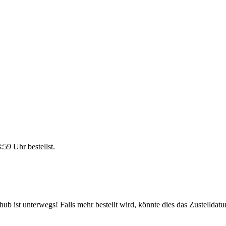
3:59 Uhr
bestellst.
b ist unterwegs! Falls mehr bestellt wird, könnte dies das Zustelldatu