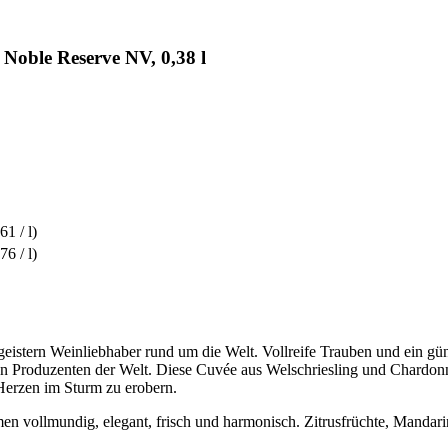
oble Reserve NV, 0,38 l
61 / l)
76 / l)
stern Weinliebhaber rund um die Welt. Vollreife Trauben und ein günst
en Produzenten der Welt. Diese Cuvée aus Welschriesling und Chardon
 Herzen im Sturm zu erobern.
en vollmundig, elegant, frisch und harmonisch. Zitrusfrüchte, Mandari