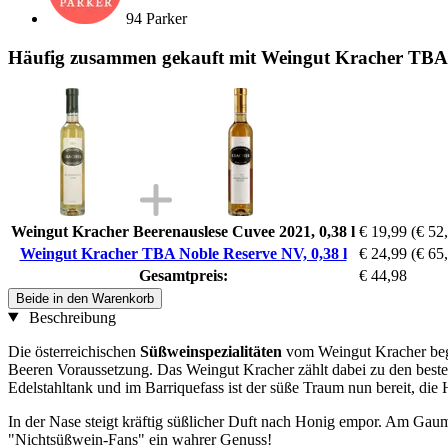
94 Parker
Häufig zusammen gekauft mit Weingut Kracher TBA N
Weingut Kracher Beerenauslese Cuvee 2021, 0,38 l
€ 19,99
(€ 52,
Weingut Kracher TBA Noble Reserve NV, 0,38 l
€ 24,99
(€ 65,
Gesamtpreis:
€ 44,98
Beide in den Warenkorb
Beschreibung
Die österreichischen
Süßweinspezialitäten
vom Weingut Kracher begei
Beeren Voraussetzung. Das Weingut Kracher zählt dabei zu den best
Edelstahltank und im Barriquefass ist der süße Traum nun bereit, die
In der Nase steigt kräftig süßlicher Duft nach Honig empor. Am Gaum
"Nichtsüßwein-Fans" ein wahrer Genuss!