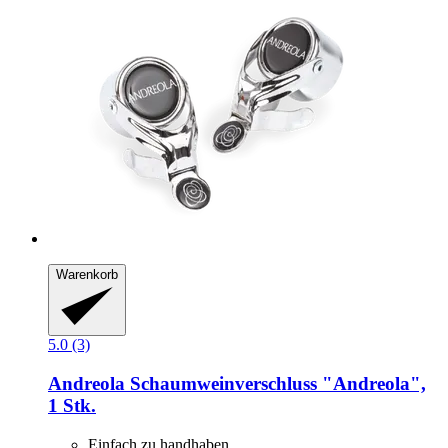
Warenkorb
5.0 (3)
Andreola
Schaumweinverschluss "Andreola",
1 Stk.
Einfach zu handhaben