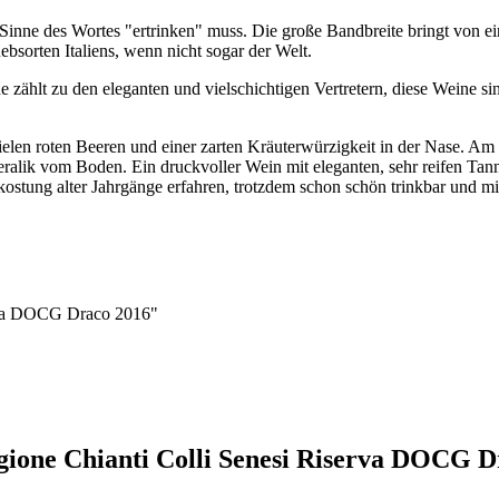
 Sinne des Wortes "ertrinken" muss. Die große Bandbreite bringt von ein
ebsorten Italiens, wenn nicht sogar der Welt.
ne zählt zu den eleganten und vielschichtigen Vertretern, diese Weine
ielen roten Beeren und einer zarten Kräuterwürzigkeit in der Nase. Am
alik vom Boden. Ein druckvoller Wein mit eleganten, sehr reifen Tannin
rkostung alter Jahrgänge erfahren, trotzdem schon schön trinkbar und m
erva DOCG Draco 2016"
agione Chianti Colli Senesi Riserva DOCG D