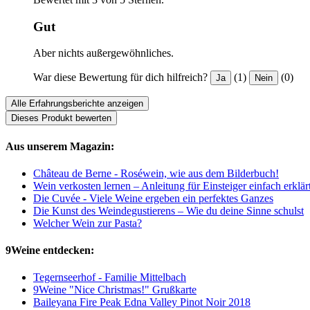
Gut
Aber nichts außergewöhnliches.
War diese Bewertung für dich hilfreich?
(1)
(0)
Ja
Nein
Alle Erfahrungsberichte anzeigen
Dieses Produkt bewerten
Aus unserem Magazin:
Château de Berne - Roséwein, wie aus dem Bilderbuch!
Wein verkosten lernen – Anleitung für Einsteiger einfach erklär
Die Cuvée - Viele Weine ergeben ein perfektes Ganzes
Die Kunst des Weindegustierens – Wie du deine Sinne schulst
Welcher Wein zur Pasta?
9Weine entdecken:
Tegernseerhof - Familie Mittelbach
9Weine "Nice Christmas!" Grußkarte
Baileyana Fire Peak Edna Valley Pinot Noir 2018