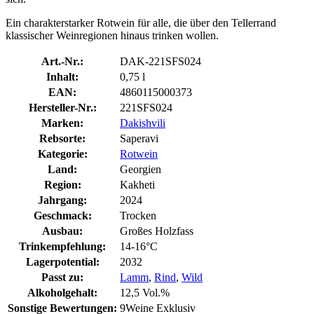
Ein charakterstarker Rotwein für alle, die über den Tellerrand
klassischer Weinregionen hinaus trinken wollen.
Art.-Nr.:
DAK-221SFS024
Inhalt:
0,75 l
EAN:
4860115000373
Hersteller-Nr.:
221SFS024
Marken:
Dakishvili
Rebsorte:
Saperavi
Kategorie:
Rotwein
Land:
Georgien
Region:
Kakheti
Jahrgang:
2024
Geschmack:
Trocken
Ausbau:
Großes Holzfass
Trinkempfehlung:
14-16°C
Lagerpotential:
2032
Passt zu:
Lamm
,
Rind
,
Wild
Alkoholgehalt:
12,5 Vol.%
Sonstige Bewertungen:
9Weine Exklusiv