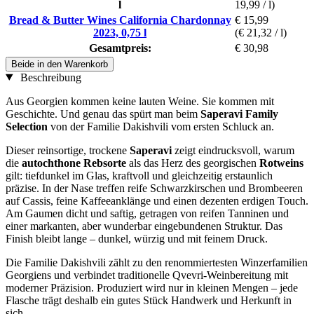
l
19,99 / l)
Bread & Butter Wines California Chardonnay
€ 15,99
2023, 0,75 l
(€ 21,32 / l)
Gesamtpreis:
€ 30,98
Beide in den Warenkorb
Beschreibung
Aus Georgien kommen keine lauten Weine. Sie kommen mit
Geschichte. Und genau das spürt man beim
Saperavi Family
Selection
von der Familie Dakishvili vom ersten Schluck an.
Dieser reinsortige, trockene
Saperavi
zeigt eindrucksvoll, warum
die
autochthone Rebsorte
als das Herz des georgischen
Rotweins
gilt: tiefdunkel im Glas, kraftvoll und gleichzeitig erstaunlich
präzise. In der Nase treffen reife Schwarzkirschen und Brombeeren
auf Cassis, feine Kaffeeanklänge und einen dezenten erdigen Touch.
Am Gaumen dicht und saftig, getragen von reifen Tanninen und
einer markanten, aber wunderbar eingebundenen Struktur. Das
Finish bleibt lange – dunkel, würzig und mit feinem Druck.
Die Familie Dakishvili zählt zu den renommiertesten Winzerfamilien
Georgiens und verbindet traditionelle Qvevri-Weinbereitung mit
moderner Präzision. Produziert wird nur in kleinen Mengen – jede
Flasche trägt deshalb ein gutes Stück Handwerk und Herkunft in
sich.