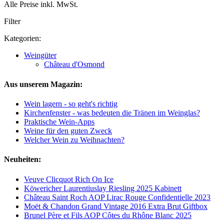
Alle Preise inkl. MwSt.
Filter
Kategorien:
Weingüter
Château d'Osmond
Aus unserem Magazin:
Wein lagern - so geht's richtig
Kirchenfenster - was bedeuten die Tränen im Weinglas?
Praktische Wein-Apps
Weine für den guten Zweck
Welcher Wein zu Weihnachten?
Neuheiten:
Veuve Clicquot Rich On Ice
Köwericher Laurentiuslay Riesling 2025 Kabinett
Château Saint Roch AOP Lirac Rouge Confidentielle 2023
Moët & Chandon Grand Vintage 2016 Extra Brut Giftbox
Brunel Père et Fils AOP Côtes du Rhône Blanc 2025