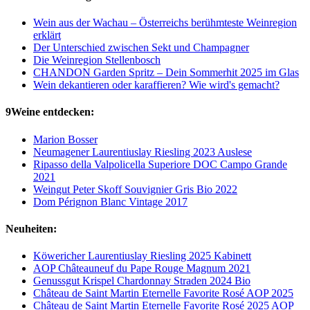
Wein aus der Wachau – Österreichs berühmteste Weinregion
erklärt
Der Unterschied zwischen Sekt und Champagner
Die Weinregion Stellenbosch
CHANDON Garden Spritz – Dein Sommerhit 2025 im Glas
Wein dekantieren oder karaffieren? Wie wird's gemacht?
9Weine entdecken:
Marion Bosser
Neumagener Laurentiuslay Riesling 2023 Auslese
Ripasso della Valpolicella Superiore DOC Campo Grande
2021
Weingut Peter Skoff Souvignier Gris Bio 2022
Dom Pérignon Blanc Vintage 2017
Neuheiten:
Köwericher Laurentiuslay Riesling 2025 Kabinett
AOP Châteauneuf du Pape Rouge Magnum 2021
Genussgut Krispel Chardonnay Straden 2024 Bio
Château de Saint Martin Eternelle Favorite Rosé AOP 2025
Château de Saint Martin Eternelle Favorite Rosé 2025 AOP