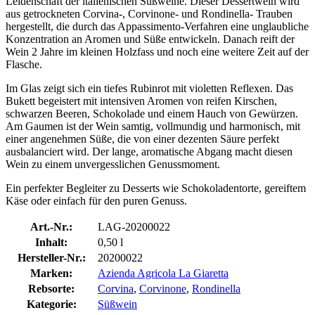
Leidenschaft der italienischen Süßweine. Dieser Dessertwein wird
aus getrockneten Corvina-, Corvinone- und Rondinella- Trauben
hergestellt, die durch das Appassimento-Verfahren eine unglaubliche
Konzentration an Aromen und Süße entwickeln. Danach reift der
Wein 2 Jahre im kleinen Holzfass und noch eine weitere Zeit auf der
Flasche.
Im Glas zeigt sich ein tiefes Rubinrot mit violetten Reflexen. Das
Bukett begeistert mit intensiven Aromen von reifen Kirschen,
schwarzen Beeren, Schokolade und einem Hauch von Gewürzen.
Am Gaumen ist der Wein samtig, vollmundig und harmonisch, mit
einer angenehmen Süße, die von einer dezenten Säure perfekt
ausbalanciert wird. Der lange, aromatische Abgang macht diesen
Wein zu einem unvergesslichen Genussmoment.
Ein perfekter Begleiter zu Desserts wie Schokoladentorte, gereiftem
Käse oder einfach für den puren Genuss.
Art.-Nr.:
LAG-20200022
Inhalt:
0,50 l
Hersteller-Nr.:
20200022
Marken:
Azienda Agricola La Giaretta
Rebsorte:
Corvina
,
Corvinone
,
Rondinella
Kategorie:
Süßwein