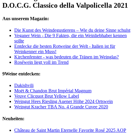
D.O.C.G. Classico della Valpolicella 2021
Aus unserem Magazin:
Die Kunst des Weindegustierens – Wie du deine Sinne schulst
Veganer Wein - Die 9 Fakten, die ein Weinliebhaber kennen
sollte
Entdecke die besten Rotweine der Welt - Italien ist für
Weinkenner ein Muss!
Kirchenfenster - was bedeuten die Tränen im Weinglas?
Roséwein liegt voll im Trend
9Weine entdecken:
Dakishvili
Moët & Chandon Brut Impérial Magnum
Veuve Clicquot Brut Yellow Label
Weingut Hees Riesling Auener Höhe 2024 Ortswein
Weingut Kracher TBA No. 4 Grande Cuvee 2020
Neuheiten:
Château de Saint Martin Eternelle Favorite Rosé 2025 AOP