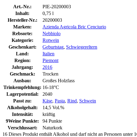
Art.-Nr.:
PIE-20200003
Inhalt:
0,75 l
Hersteller-Nr.:
20200003
Marken:
Azienda Agricola Bric Cenciurio
Rebsorte:
Nebbiolo
Kategorie:
Rotwein
Geschenkart:
Geburtstag
,
Schwiegereltern
Land:
Italien
Region:
Piemont
Jahrgang:
2016
Geschmack:
Trocken
Ausbau:
Großes Holzfass
Trinkempfehlung:
16-18°C
Lagerpotential:
2040
Passt zu:
Käse
,
Pasta
,
Rind
,
Schwein
Alkoholgehalt:
14,5 Vol.%
Intensität:
kräftig
9Weine Punkte:
94 Punkte
Verschlussart:
Naturkork
16
Dieses Produkt enthält Alkohol und darf nicht an Personen unter 16