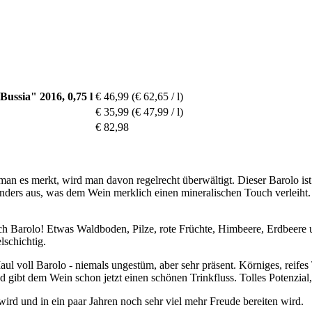
ussia" 2016, 0,75 l
€ 46,99
(€ 62,65 / l)
€ 35,99
(€ 47,99 / l)
€ 82,98
 man es merkt, wird man davon regelrecht überwältigt. Dieser Barolo i
nders aus, was dem Wein merklich einen mineralischen Touch verleiht.
isch Barolo! Etwas Waldboden, Pilze, rote Früchte, Himbeere, Erdbeere 
lschichtig.
l voll Barolo - niemals ungestüm, aber sehr präsent. Körniges, reifes
nd gibt dem Wein schon jetzt einen schönen Trinkfluss. Tolles Potenzial
ird und in ein paar Jahren noch sehr viel mehr Freude bereiten wird.