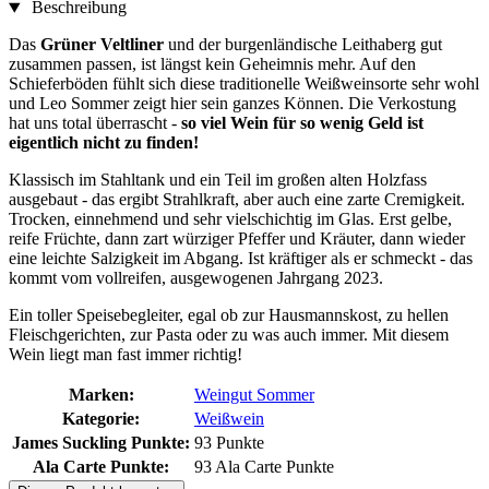
Beschreibung
Das
Grüner Veltliner
und der burgenländische Leithaberg gut
zusammen passen, ist längst kein Geheimnis mehr. Auf den
Schieferböden fühlt sich diese traditionelle Weißweinsorte sehr wohl
und Leo Sommer zeigt hier sein ganzes Können. Die Verkostung
hat uns total überrascht -
so viel Wein für so wenig Geld ist
eigentlich nicht zu finden!
Klassisch im Stahltank und ein Teil im großen alten Holzfass
ausgebaut - das ergibt Strahlkraft, aber auch eine zarte Cremigkeit.
Trocken, einnehmend und sehr vielschichtig im Glas. Erst gelbe,
reife Früchte, dann zart würziger Pfeffer und Kräuter, dann wieder
eine leichte Salzigkeit im Abgang. Ist kräftiger als er schmeckt - das
kommt vom vollreifen, ausgewogenen Jahrgang 2023.
Ein toller Speisebegleiter, egal ob zur Hausmannskost, zu hellen
Fleischgerichten, zur Pasta oder zu was auch immer. Mit diesem
Wein liegt man fast immer richtig!
Marken:
Weingut Sommer
Kategorie:
Weißwein
James Suckling Punkte:
93 Punkte
Ala Carte Punkte:
93 Ala Carte Punkte