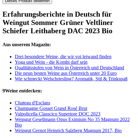
Dieses Produkt bewerten
Erfahrungsberichte in Deutsch für
Weingut Sommer Grüner Veltliner
Schiefer Leithaberg DAC 2023 Bio
Aus unserem Magazin:
Drei besondere Weine, die wir voi leiwand finden
Yoga und Wein - die Kombi darf sein
Qualitätsstufen von Wein in Österreich und Deutschland
Die neun besten Weine aus Österreich unter 20 Euro
Wie schmeckt Welschriesling? Aromatik, Stil & Trinkspaß
9Weine entdecken:
Chateau d'Esclans
Champagne Gosset Grand Rosé Brut
Valpolicella Classcico Superiore DOC 2023
Weingut Gesellmann Opus Eximium No 35 Magnum 2022
Bio
Weingut Gernot Heinrich Salzberg Magnum 2017, Bio