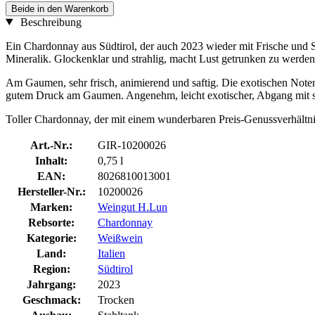
Beide in den Warenkorb
Beschreibung
Ein Chardonnay aus Südtirol, der auch 2023 wieder mit Frische und S
Mineralik. Glockenklar und strahlig, macht Lust getrunken zu werden
Am Gaumen, sehr frisch, animierend und saftig. Die exotischen Noten
gutem Druck am Gaumen. Angenehm, leicht exotischer, Abgang mit s
Toller Chardonnay, der mit einem wunderbaren Preis-Genussverhältnis 
Art.-Nr.:
GIR-10200026
Inhalt:
0,75 l
EAN:
8026810013001
Hersteller-Nr.:
10200026
Marken:
Weingut H.Lun
Rebsorte:
Chardonnay
Kategorie:
Weißwein
Land:
Italien
Region:
Südtirol
Jahrgang:
2023
Geschmack:
Trocken