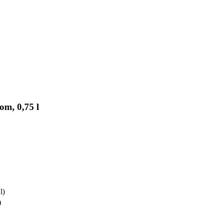
m, 0,75 l
l)
)