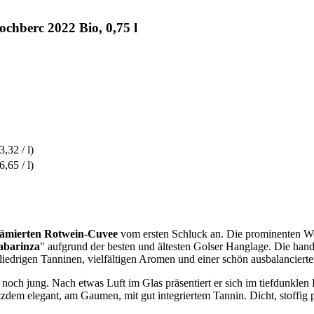
chberc 2022 Bio, 0,75 l
3,32 / l)
6,65 / l)
ämierten Rotwein-Cuvee
vom ersten Schluck an. Die prominenten Wein
abarinza
" aufgrund der besten und ältesten Golser Hanglage. Die han
liedrigen Tanninen, vielfältigen Aromen und einer schön ausbalancierte
och jung. Nach etwas Luft im Glas präsentiert er sich im tiefdunklen R
otzdem elegant, am Gaumen, mit gut integriertem Tannin. Dicht, stoffig