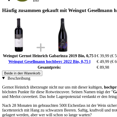
Bio
Häufig zusammen gekauft mit Weingut Gesellmann ho
Weingut Gernot Heinrich Gabarinza 2019 Bio, 0,75 l
€ 39,99
(€ 5
Weingut Gesellmann hochberc 2022 Bio, 0,75 l
€ 49,99
(€ 6
Gesamtpreis:
€ 89,98
Beide in den Warenkorb
Beschreibung
Gernot Heinrich überzeugte nicht nur uns mit dieser kultigen,
hochpr
höchsten Punkte für diese Rotweincuvee. Seinen Namen trägt der "
G
und Merlot cuveetiert. Das hohe Lagerpotenzial verdankt er den feing
Nach 28 Monaten im gebrauchten 500l Eichenfass ist der Wein sicher n
facettenreich mit Hang zu schwarzen Beeren. Saftig, kraftvoll und tr
gelagert werden, aber wer will schon so lange warten?