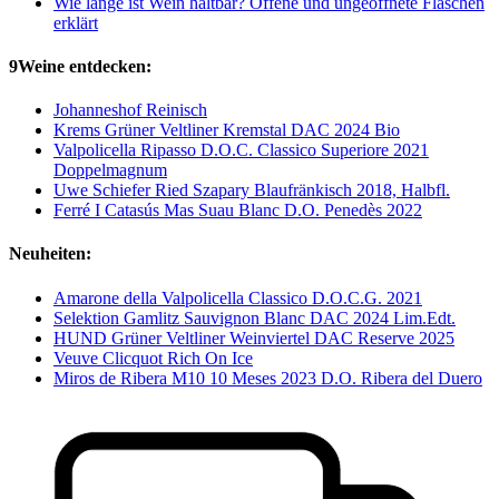
Wie lange ist Wein haltbar? Offene und ungeöffnete Flaschen
erklärt
9Weine entdecken:
Johanneshof Reinisch
Krems Grüner Veltliner Kremstal DAC 2024 Bio
Valpolicella Ripasso D.O.C. Classico Superiore 2021
Doppelmagnum
Uwe Schiefer Ried Szapary Blaufränkisch 2018, Halbfl.
Ferré I Catasús Mas Suau Blanc D.O. Penedès 2022
Neuheiten:
Amarone della Valpolicella Classico D.O.C.G. 2021
Selektion Gamlitz Sauvignon Blanc DAC 2024 Lim.Edt.
HUND Grüner Veltliner Weinviertel DAC Reserve 2025
Veuve Clicquot Rich On Ice
Miros de Ribera M10 10 Meses 2023 D.O. Ribera del Duero