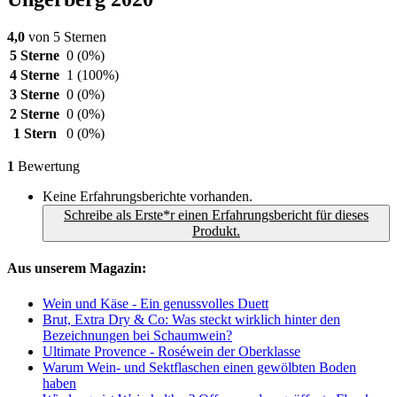
4,0
von 5 Sternen
5 Sterne
0
(0%)
4 Sterne
1
(100%)
3 Sterne
0
(0%)
2 Sterne
0
(0%)
1 Stern
0
(0%)
1
Bewertung
Keine Erfahrungsberichte vorhanden.
Schreibe als Erste*r einen Erfahrungsbericht für dieses
Produkt.
Aus unserem Magazin:
Wein und Käse - Ein genussvolles Duett
Brut, Extra Dry & Co: Was steckt wirklich hinter den
Bezeichnungen bei Schaumwein?
Ultimate Provence - Roséwein der Oberklasse
Warum Wein- und Sektflaschen einen gewölbten Boden
haben