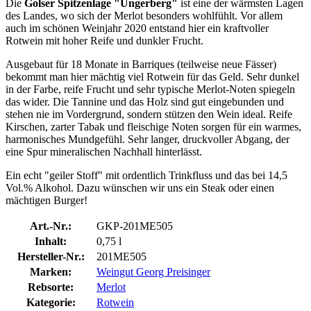
Die
Golser Spitzenlage "Ungerberg"
ist eine der wärmsten Lagen
des Landes, wo sich der Merlot besonders wohlfühlt. Vor allem
auch im schönen Weinjahr 2020 entstand hier ein kraftvoller
Rotwein mit hoher Reife und dunkler Frucht.
Ausgebaut für 18 Monate in Barriques (teilweise neue Fässer)
bekommt man hier mächtig viel Rotwein für das Geld. Sehr dunkel
in der Farbe, reife Frucht und sehr typische Merlot-Noten spiegeln
das wider. Die Tannine und das Holz sind gut eingebunden und
stehen nie im Vordergrund, sondern stützen den Wein ideal. Reife
Kirschen, zarter Tabak und fleischige Noten sorgen für ein warmes,
harmonisches Mundgefühl. Sehr langer, druckvoller Abgang, der
eine Spur mineralischen Nachhall hinterlässt.
Ein echt "geiler Stoff" mit ordentlich Trinkfluss und das bei 14,5
Vol.% Alkohol. Dazu wünschen wir uns ein Steak oder einen
mächtigen Burger!
Art.-Nr.:
GKP-201ME505
Inhalt:
0,75 l
Hersteller-Nr.:
201ME505
Marken:
Weingut Georg Preisinger
Rebsorte:
Merlot
Kategorie:
Rotwein