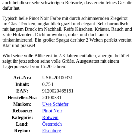
auch bei dieser sehr schwierigen Rebsorte, dass er ein feines Gespür
dafür hat.
Typisch helle Pinot Noir Farbe mit durch schimmernden Ziegelrot
im Glas. Trocken, unglaublich grazil und elegant. Sehr burundisch
mit langem Druck im Nachhall. Reife Kirschen, Kräuter, Rauch und
zarte Holznoten. Dicht umwoben, nobel und doch auch
trinkanimierend. Ein großer Spagat der hier 2 Welten perfekt vereint.
Klar und präzise!
Wird seine volle Blüte erst in 2-3 Jahren entfalten, aber gut belüftet
zeigt ihr jetzt schon seine volle Größe. Ausgestattet mit einem
Lagerpotenzial von 15-20 Jahren!
Art.-Nr.:
USK-20100331
Inhalt:
0,75 l
EAN:
9120020465151
Hersteller-Nr.:
20100331
Marken:
Uwe Schiefer
Rebsorte:
Pinot Noir
Kategorie:
Rotwein
Land:
Österreich
Region:
Eisenberg