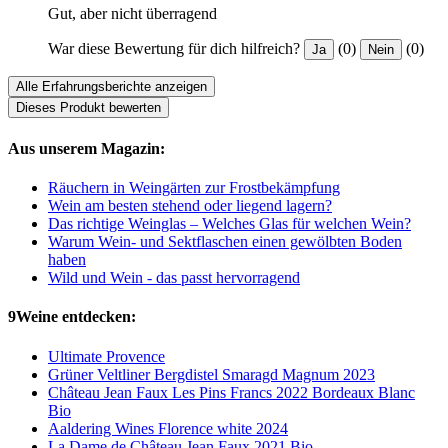
Gut, aber nicht überragend
War diese Bewertung für dich hilfreich?
(0)
(0)
Ja
Nein
Alle Erfahrungsberichte anzeigen
Dieses Produkt bewerten
Aus unserem Magazin:
Räuchern in Weingärten zur Frostbekämpfung
Wein am besten stehend oder liegend lagern?
Das richtige Weinglas – Welches Glas für welchen Wein?
Warum Wein- und Sektflaschen einen gewölbten Boden
haben
Wild und Wein - das passt hervorragend
9Weine entdecken:
Ultimate Provence
Grüner Veltliner Bergdistel Smaragd Magnum 2023
Château Jean Faux Les Pins Francs 2022 Bordeaux Blanc
Bio
Aaldering Wines Florence white 2024
La Dame de Château Jean Faux 2021 Bio