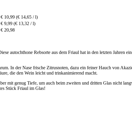
€ 10,99
(€ 14,65 / l)
€ 9,99
(€ 13,32 / l)
€ 20,98
Diese autochthone Rebsorte aus dem Friaul hat in den letzten Jahren ein
arum. In der Nase frische Zitrusnoten, dazu ein feiner Hauch von Akaz
äure, die den Wein leicht und trinkanimierend macht.
aber mit genug Tiefe, um auch beim zweiten und dritten Glas nicht lan
tes Stück Friaul im Glas!