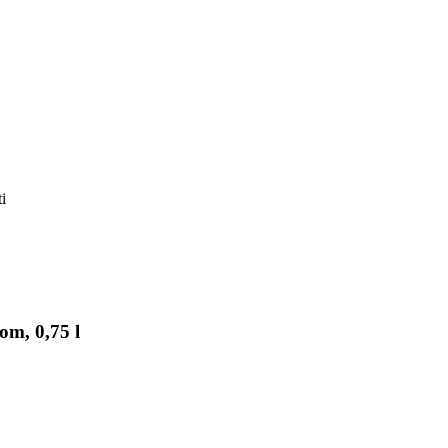
i
m, 0,75 l