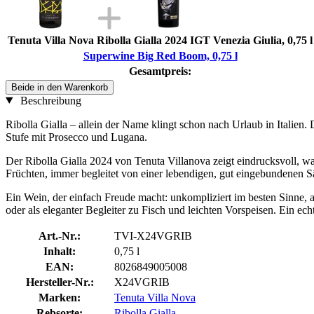
Tenuta Villa Nova Ribolla Gialla 2024 IGT Venezia Giulia, 0,75 l
Superwine Big Red Boom, 0,75 l
Gesamtpreis:
Beide in den Warenkorb
Beschreibung
Ribolla Gialla – allein der Name klingt schon nach Urlaub in Italien. 
Stufe mit Prosecco und Lugana.
Der Ribolla Gialla 2024 von Tenuta Villanova zeigt eindrucksvoll, w
Früchten, immer begleitet von einer lebendigen, gut eingebundenen S
Ein Wein, der einfach Freude macht: unkompliziert im besten Sinne, 
oder als eleganter Begleiter zu Fisch und leichten Vorspeisen. Ein ech
Art.-Nr.:
TVI-X24VGRIB
Inhalt:
0,75 l
EAN:
8026849005008
Hersteller-Nr.:
X24VGRIB
Marken:
Tenuta Villa Nova
Rebsorte:
Ribolla Gialla