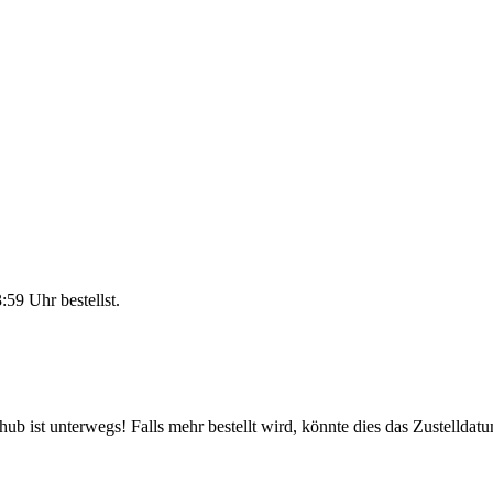
3:59 Uhr
bestellst.
b ist unterwegs! Falls mehr bestellt wird, könnte dies das Zustelldatu