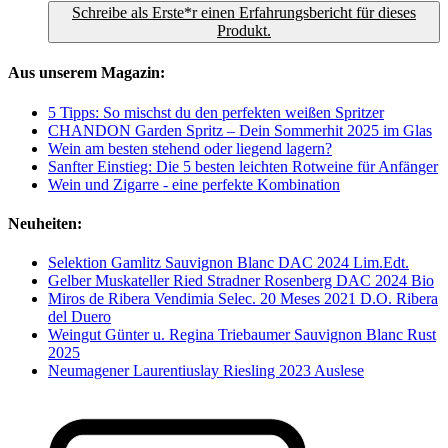
Schreibe als Erste*r einen Erfahrungsbericht für dieses
Produkt.
Aus unserem Magazin:
5 Tipps: So mischst du den perfekten weißen Spritzer
CHANDON Garden Spritz – Dein Sommerhit 2025 im Glas
Wein am besten stehend oder liegend lagern?
Sanfter Einstieg: Die 5 besten leichten Rotweine für Anfänger
Wein und Zigarre - eine perfekte Kombination
Neuheiten:
Selektion Gamlitz Sauvignon Blanc DAC 2024 Lim.Edt.
Gelber Muskateller Ried Stradner Rosenberg DAC 2024 Bio
Miros de Ribera Vendimia Selec. 20 Meses 2021 D.O. Ribera
del Duero
Weingut Günter u. Regina Triebaumer Sauvignon Blanc Rust
2025
Neumagener Laurentiuslay Riesling 2023 Auslese