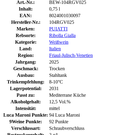
Art.-Nr.:
BEW-104RGV025
Inhalt:
0,75 l
EAN:
8024001030097
Hersteller-Nr.:
104RGV025
Marken:
PUIATTI
Rebsorte:
Ribolla Gialla
Kategorie:
Weißwein
Land:
Italien
Region:
Friaul-Julisch-Venetien
Jahrgang:
2025
Geschmack:
Trocken
Ausbau:
Stahltank
Trinkempfehlung:
8-10°C
Lagerpotential:
2031
Passt zu:
Mediterrane Küche
Alkoholgehalt:
12,5 Vol.%
Intensität:
mittel
Luca Maroni Punkte:
94 Luca Maroni
9Weine Punkte:
92 Punkte
Verschlussart:
Schraubverschluss
Restzuckergehalt:
2 g/l