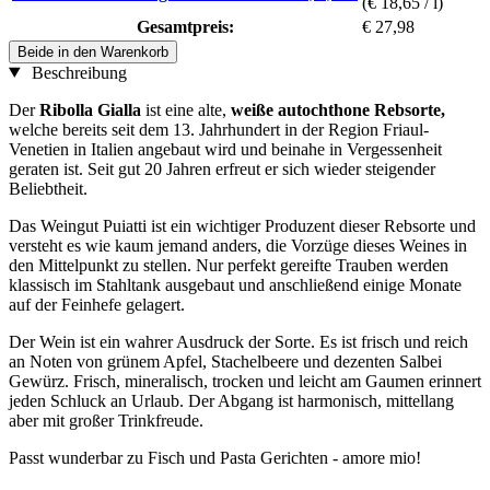
(€ 18,65 / l)
Gesamtpreis:
€ 27,98
Beide in den Warenkorb
Beschreibung
Der
Ribolla Gialla
ist eine alte,
weiße autochthone Rebsorte,
welche bereits seit dem 13. Jahrhundert in der Region Friaul-
Venetien in Italien angebaut wird und beinahe in Vergessenheit
geraten ist. Seit gut 20 Jahren erfreut er sich wieder steigender
Beliebtheit.
Das Weingut Puiatti ist ein wichtiger Produzent dieser Rebsorte und
versteht es wie kaum jemand anders, die Vorzüge dieses Weines in
den Mittelpunkt zu stellen. Nur perfekt gereifte Trauben werden
klassisch im Stahltank ausgebaut und anschließend einige Monate
auf der Feinhefe gelagert.
Der Wein ist ein wahrer Ausdruck der Sorte. Es ist frisch und reich
an Noten von grünem Apfel, Stachelbeere und dezenten Salbei
Gewürz. Frisch, mineralisch, trocken und leicht am Gaumen erinnert
jeden Schluck an Urlaub. Der Abgang ist harmonisch, mittellang
aber mit großer Trinkfreude.
Passt wunderbar zu Fisch und Pasta Gerichten - amore mio!