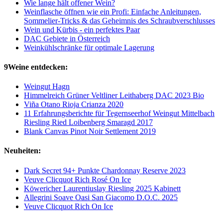
Wie lange hält offener Wein?
Weinflasche öffnen wie ein Profi: Einfache Anleitungen,
Sommelier-Tricks & das Geheimnis des Schraubverschlusses
Wein und Kürbis - ein perfektes Paar
DAC Gebiete in Österreich
Weinkühlschränke für optimale Lagerung
9Weine entdecken:
Weingut Hagn
Himmelreich Grüner Veltliner Leithaberg DAC 2023 Bio
Viña Otano Rioja Crianza 2020
11 Erfahrungsberichte für Tegernseerhof Weingut Mittelbach
Riesling Ried Loibenberg Smaragd 2017
Blank Canvas Pinot Noir Settlement 2019
Neuheiten:
Dark Secret 94+ Punkte Chardonnay Reserve 2023
Veuve Clicquot Rich Rosé On Ice
Köwericher Laurentiuslay Riesling 2025 Kabinett
Allegrini Soave Oasi San Giacomo D.O.C. 2025
Veuve Clicquot Rich On Ice