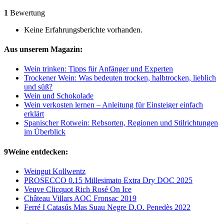
1
Bewertung
Keine Erfahrungsberichte vorhanden.
Aus unserem Magazin:
Wein trinken: Tipps für Anfänger und Experten
Trockener Wein: Was bedeuten trocken, halbtrocken, lieblich
und süß?
Wein und Schokolade
Wein verkosten lernen – Anleitung für Einsteiger einfach
erklärt
Spanischer Rotwein: Rebsorten, Regionen und Stilrichtungen
im Überblick
9Weine entdecken:
Weingut Kollwentz
PROSECCO 0.15 Millesimato Extra Dry DOC 2025
Veuve Clicquot Rich Rosé On Ice
Château Villars AOC Fronsac 2019
Ferré I Catasús Mas Suau Negre D.O. Penedès 2022