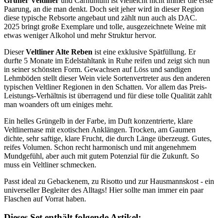
Grüner Veltliner
und Carnuntum ist vielleicht nicht immer die erste
Paarung, an die man denkt. Doch seit jeher wird in dieser Region
diese typische Rebsorte angebaut und zählt nun auch als DAC.
2025 bringt große Exemplare und tolle, ausgezeichnete Weine mit
etwas weniger Alkohol und mehr Struktur hervor.
Dieser
Veltliner Alte Reben
ist eine exklusive Spätfüllung. Er
durfte 5 Monate im Edelstahltank in Ruhe reifen und zeigt sich nun
in seiner schönsten Form. Gewachsen auf Löss und sandigen
Lehmböden stellt dieser Wein viele Sortenvertreter aus den anderen
typischen Veltliner Regionen in den Schatten. Vor allem das Preis-
Leistungs-Verhältnis ist überragend und für diese tolle Qualität zahlt
man woanders oft um einiges mehr.
Ein helles Grüngelb in der Farbe, im Duft konzentrierte, klare
Veltlinernase mit exotischen Anklängen. Trocken, am Gaumen
dichte, sehr saftige, klare Frucht, die durch Länge überzeugt. Gutes,
reifes Volumen. Schon recht harmonisch und mit angenehmem
Mundgefühl, aber auch mit gutem Potenzial für die Zukunft. So
muss ein Veltliner schmecken.
Passt ideal zu Gebackenem, zu Risotto und zur Hausmannskost - ein
universeller Begleiter des Alltags! Hier sollte man immer ein paar
Flaschen auf Vorrat haben.
Dieses Set enthält folgende Artikel: