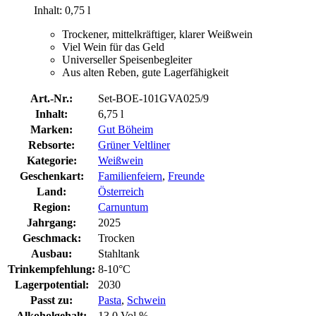
Inhalt: 0,75 l
Trockener, mittelkräftiger, klarer Weißwein
Viel Wein für das Geld
Universeller Speisenbegleiter
Aus alten Reben, gute Lagerfähigkeit
Art.-Nr.:
Set-BOE-101GVA025/9
Inhalt:
6,75 l
Marken:
Gut Böheim
Rebsorte:
Grüner Veltliner
Kategorie:
Weißwein
Geschenkart:
Familienfeiern
,
Freunde
Land:
Österreich
Region:
Carnuntum
Jahrgang:
2025
Geschmack:
Trocken
Ausbau:
Stahltank
Trinkempfehlung:
8-10°C
Lagerpotential:
2030
Passt zu:
Pasta
,
Schwein
Alkoholgehalt:
13,0 Vol.%