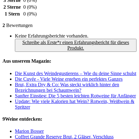
3 Sterne
0
(0%)
2 Sterne
0
(0%)
1 Stern
0
(0%)
2
Bewertungen
Keine Erfahrungsberichte vorhanden.
Schreibe als Erste*r einen Erfahrungsbericht für dieses
Produkt.
Aus unserem Magazin:
Die Kunst des Weindegustierens – Wie du deine Sinne schulst
Die Cuvée - Viele Weine ergeben ein perfektes Ganzes
Brut, Extra Dry & Co: Was steckt wirklich hinter den
Bezeichnungen bei Schaumwein?
Sanfter Einstieg: Die 5 besten leichten Rotweine für Anfänger
Update: Wie viele Kalorien hat Wein? Rotwein, Weißwein &
Spritzer
9Weine entdecken:
Marion Bosser
Coffret Grande Reserve Brut, 2 Gläser, Verschluss