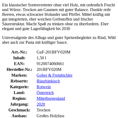
Ein klassischer Sortenvertreter ohne viel Holz, mit ordentlich Frucht
und Würze. Trocken am Gaumen mit guter Balance. Dunkle reife
Beeren, etwas schwarzer Holunder und Pfeffer. Mittel kräftig mit
gut integrierten, eher weichen Gerbstoffen und frischer
Säurestruktur. Macht Spaß zu trinken ohne zu überfordern. Eher
elegant und gute Lagerfähigkeit bis 2030
Universalgenie des Alltags und guter Speisenbegleiter zu Rind, Wild
aber auch zur Pasta mit kräftiger Sauce.
Art.-Nr.:
GuF-201BFV020M
Inhalt:
1,50 l
EAN:
9120074060661
Hersteller-Nr.:
201BFV020M
Marken:
Gober & Freinbichler
Rebsorte:
Blaufränkisch
Kategorie:
Rotwein
Land:
Österreich
Region:
Mittelburgenland
Jahrgang:
2020
Geschmack:
Trocken
Ausbau:
Großes Holzfass