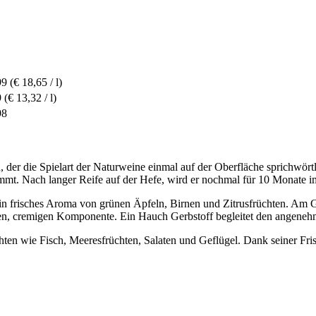
99
(€ 18,65 / l)
9
(€ 13,32 / l)
98
, der die Spielart der Naturweine einmal auf der Oberfläche sprichwör
mmt. Nach langer Reife auf der Hefe, wird er nochmal für 10 Monate i
h sein frisches Aroma von grünen Äpfeln, Birnen und Zitrusfrüchten. 
ren, cremigen Komponente. Ein Hauch Gerbstoff begleitet den angene
ichten wie Fisch, Meeresfrüchten, Salaten und Geflügel. Dank seiner Fris