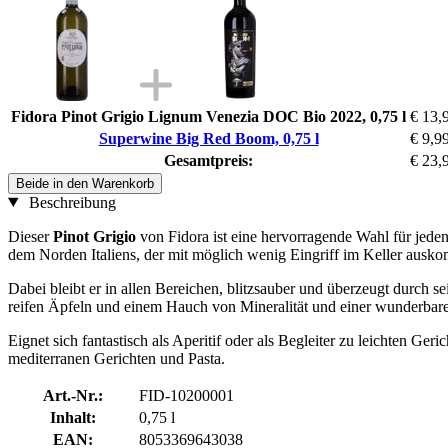
Fidora Pinot Grigio Lignum Venezia DOC Bio 2022, 0,75 l
€ 13,
Superwine Big Red Boom, 0,75 l
€ 9,9
Gesamtpreis:
€ 23,
Beide in den Warenkorb
Beschreibung
Dieser
Pinot Grigio
von Fidora ist eine hervorragende Wahl für jeden
dem Norden Italiens, der mit möglich wenig Eingriff im Keller ausko
Dabei bleibt er in allen Bereichen, blitzsauber und überzeugt durc
reifen Äpfeln und einem Hauch von Mineralität und einer wunderba
Eignet sich fantastisch als Aperitif oder als Begleiter zu leichten Ger
mediterranen Gerichten und Pasta.
Art.-Nr.:
FID-10200001
Inhalt:
0,75 l
EAN:
8053369643038