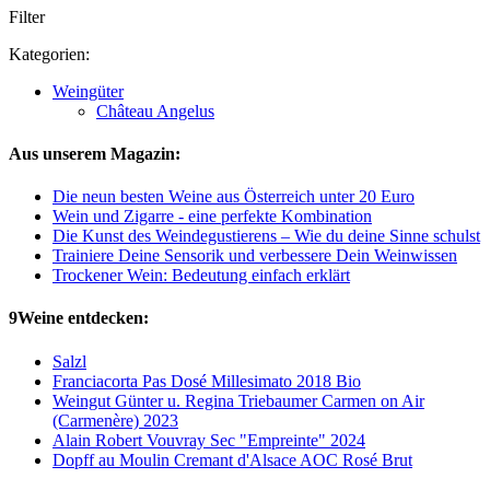
Filter
Kategorien:
Weingüter
Château Angelus
Aus unserem Magazin:
Die neun besten Weine aus Österreich unter 20 Euro
Wein und Zigarre - eine perfekte Kombination
Die Kunst des Weindegustierens – Wie du deine Sinne schulst
Trainiere Deine Sensorik und verbessere Dein Weinwissen
Trockener Wein: Bedeutung einfach erklärt
9Weine entdecken:
Salzl
Franciacorta Pas Dosé Millesimato 2018 Bio
Weingut Günter u. Regina Triebaumer Carmen on Air
(Carmenère) 2023
Alain Robert Vouvray Sec "Empreinte" 2024
Dopff au Moulin Cremant d'Alsace AOC Rosé Brut