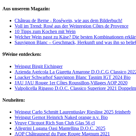
Aus unserem Magazin:
Château de Berne - Roséwein, wie aus dem Bilderbuch!
Voll im Trend: Rosé aus der Weinregion Côtes de Provence
10 Tipps zum Kochen mit Wein
Welcher Wein passt zu Käse? Die besten Kombinationen erklär
Sauvignon Blanc – Geschmack, Herkunft und was ihn so belie
9Weine entdecken:
Weingut Birgit Eichinger
Azienda Agricola La Giaretta Amarone D.O.C.G Classico 202
Loacker Schwarhof Sauvignon Blanc Tasnim IGT 2024 Bio
JAU JAU Rouge 1er Côtes Roussillon-Villages AOP 2020
Valpolicella Ripasso D.O.C. Classico Superiore 2021 Doppe
Neuheiten:
Weingut Carlo Schmitt Laurentiuslay Riesling 2025 feinherb
Weingut Gernot Heinrich Naked orange n.v. Bio
Veuve Clicquot Rich Sun Club Glas 56 cl
Allegrini Lugana Oasi Mantellina D.O.C. 2025
AOP Châteauneuf du Pape Rouge Magnum 2021