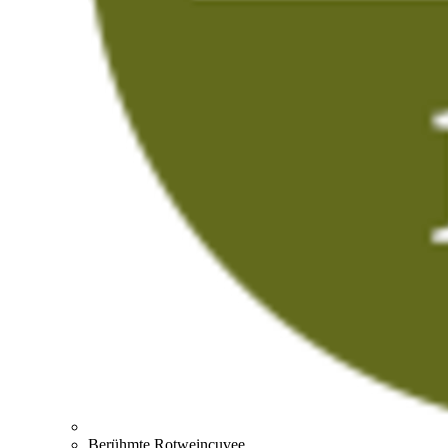
Berühmte Rotweincuvee