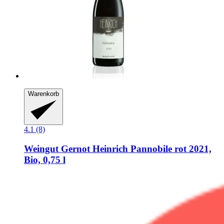
Warenkorb
4.1 (8)
Weingut Gernot Heinrich
Pannobile rot 2021,
Bio, 0,75 l