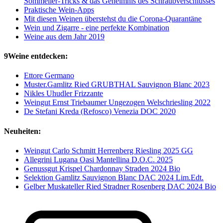
Sommelier-Tricks & das Geheimnis des Schraubverschlusses
Praktische Wein-Apps
Mit diesen Weinen überstehst du die Corona-Quarantäne
Wein und Zigarre - eine perfekte Kombination
Weine aus dem Jahr 2019
9Weine entdecken:
Ettore Germano
Muster.Gamlitz Ried GRUBTHAL Sauvignon Blanc 2023
Nikles Uhudler Frizzante
Weingut Ernst Triebaumer Ungezogen Welschriesling 2022
De Stefani Kreda (Refosco) Venezia DOC 2020
Neuheiten:
Weingut Carlo Schmitt Herrenberg Riesling 2025 GG
Allegrini Lugana Oasi Mantellina D.O.C. 2025
Genussgut Krispel Chardonnay Straden 2024 Bio
Selektion Gamlitz Sauvignon Blanc DAC 2024 Lim.Edt.
Gelber Muskateller Ried Stradner Rosenberg DAC 2024 Bio