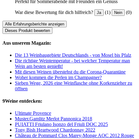
Perfekt für Sommerabende mit Freunden ein Genuss
War diese Bewertung für dich hilfreich?
(1)
(0)
Ja
Nein
Alle Erfahrungsberichte anzeigen
Dieses Produkt bewerten
Aus unserem Magazin:
Die 13 Weinbaugebiete Deutschlands - von Mosel bis Pfalz
Die richtige Weintemperatur - bei welcher Temperatur man
Wein am besten genießt!
Mit diesen Weinen überstehst du die Corona-Quarantäne
Woher kommen die Perlen im Champagner?
Sieben Wege, 2026 eine Weinflasche ohne Korkenzieher zu
öffnen
9Weine entdecken:
Ultimate Provence
Muster.Gamlitz Merlot Pannonica 2018
PUIATTI Friulano Isonzo del Friuli DOC 2025
Tony Bish Heartwood Chardonnay 2022
Château de Pommard Clos Marey-Monge AOC 2012 Rouge