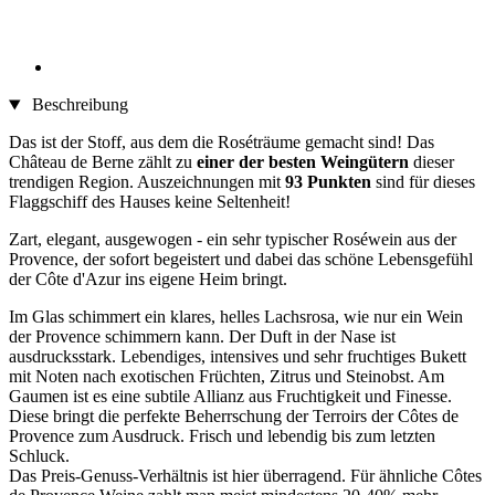
Beschreibung
Das ist der Stoff, aus dem die Roséträume gemacht sind! Das
Château de Berne zählt zu
einer der besten Weingütern
dieser
trendigen Region. Auszeichnungen mit
93 Punkten
sind für dieses
Flaggschiff des Hauses keine Seltenheit!
Zart, elegant, ausgewogen - ein sehr typischer Roséwein aus der
Provence, der sofort begeistert und dabei das schöne Lebensgefühl
der Côte d'Azur ins eigene Heim bringt.
Im Glas schimmert ein klares, helles Lachsrosa, wie nur ein Wein
der Provence schimmern kann. Der Duft in der Nase ist
ausdrucksstark. Lebendiges, intensives und sehr fruchtiges Bukett
mit Noten nach exotischen Früchten, Zitrus und Steinobst. Am
Gaumen ist es eine subtile Allianz aus Fruchtigkeit und Finesse.
Diese bringt die perfekte Beherrschung der Terroirs der Côtes de
Provence zum Ausdruck. Frisch und lebendig bis zum letzten
Schluck.
Das Preis-Genuss-Verhältnis ist hier überragend. Für ähnliche Côtes