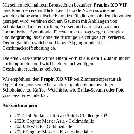
Mit seinen reichhaltigen Bronzetönen bezaubert
Frapins XO VIP
bereits auf den ersten Blick. Leicht florale Noten sowie eine
wunderschöne aromatische Komplexität, die von subtilen Holznoten
getragen wird, vereinen sich am Gaumen mit Anklängen von
Schokolade, Trockenfrüchten, Nüssen und Aprikosen zu einer
harmonischen Symphonie. Facettenreich, ausgewogen, komplex
und tiefgründig, aber ohne die fruchtige Leichtigkeit zu verlieren.
Der unglaublich weiche und lange Abgang rundet die
Geschmacksoffenbarung ab.
Die edle Glaskaraffe wurde einem Vorbild aus dem 16. Jahrhundert
nachempfunden und wird in einer hochwertigen
Geschenkverpackung geliefert.
Wir empfehlen, den
Frapin
XO VIP
bei Zimmertemperatur als
Digestif zu genießen. Aber auch zu qualitativ hochwertiger
Schokolade, zu Kaffee, Weichkäse wie Brillat-Savarin oder Foie
gras passt er wunderbar.
Auszeichnungen:
2022: 94 Punkte - Ultimate Spirits Challenge 2022
2020: Cognac Master Asia - Goldmedaille
2020: ISW DE - Goldmedaille
2020: Cognac Master UK - Goldmedaille