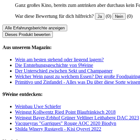
Ganz großes Kino, bereits zum antrinken aber durchaus kein Fe
War diese Bewertung für dich hilfreich?
(0)
(0)
Ja
Nein
Alle Erfahrungsberichte anzeigen
Dieses Produkt bewerten
Aus unserem Magazin:
Wein am besten stehend oder liegend lagern?
Die Entstehungsgeschichte von 9Weine
Der Unterschied zwischen Sekt und Champagner
Welcher Wein passt zu welchem Essen? Der große Foodpairin
Primitivo und Zinfandel - Alles was Du über diese Sorte wisse
9Weine entdecken:
Weinbau Uwe Schiefer
Weingut Kollwentz Ried Point Blaufränkisch 2018
Weingut Bayer-Erbhof Grüner Veltliner Leithaberg DAC 2023
Vacqueyras "Garriques" Rouge AOC 2020 Biodyn
Shilda Winery Rustaveli - Kisi Qvevri 2022