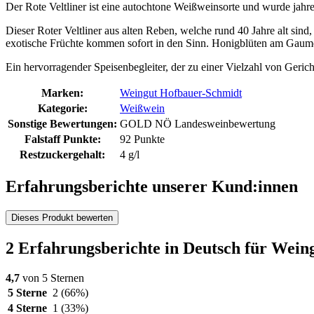
Der Rote Veltliner ist eine autochtone Weißweinsorte und wurde jahre
Dieser Roter Veltliner aus alten Reben, welche rund 40 Jahre alt sind
exotische Früchte kommen sofort in den Sinn. Honigblüten am Gaumen
Ein hervorragender Speisenbegleiter, der zu einer Vielzahl von Geric
Marken:
Weingut Hofbauer-Schmidt
Kategorie:
Weißwein
Sonstige Bewertungen:
GOLD NÖ Landesweinbewertung
Falstaff Punkte:
92 Punkte
Restzuckergehalt:
4 g/l
Erfahrungsberichte unserer Kund:innen
Dieses Produkt bewerten
2 Erfahrungsberichte in Deutsch für Wein
4,7
von 5 Sternen
5 Sterne
2
(66%)
4 Sterne
1
(33%)