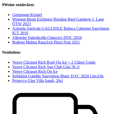
9Weine entdecken:
Genussgut Krispel
Weingut Birgit Eichinger Riesling Ried Gaisberg 1. Lage
ÖTW 2023
Azienda Agricola GAGLIOLE Balisca Cabernet Sauvignon
IGT 2016
Allegrini Valpolicella Classcico DOC 2024
Bodega Malma RaraAvis Pinot Noir 2021
Neuheiten:
Veuve Clicquot Rich Rosé On Ice + 2 Gläser Gratis
Veuve Clicquot Rich Sun Club Glas 56 cl
Veuve Clicquot Rich On Ice
Selektion Gamlitz Sauvignon Blanc DAC 2024 Lim.Edt.
Prosecco Glas Villa Sandi, 26cl