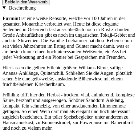
Beide in den Warenkorb
Beschreibung
Furmint
ist eine weiße Rebsorte, welche vor 100 Jahren in der
gesamten Monarchie verbreitet war. Heute ist diese elegante
Seltenheit in Österreich fast ausschließlich noch in Rust zu finden.
Große Anbauflächen gibt es noch im ungarischen Tokaji-Gebiet und
auch in Slowenien. Die Familie Triebaumer hat diese Reben schon
seit vielen Jahrzehnten im Ertrag und Günter macht damit, was er
am besten kann: einen hochinteressanten Weißwein, ein Ass bei
jeder Verkostung und ein Pionier bei Gesprächen mit Freunden.
Hier lassen die gelben Früchte grüßen: Williams Birne, saftige
Ananas-Anklänge, Quittenchili. Schließen Sie die Augen: plötzlich
sehen Sie eine gelb-weiße, ausladende Blütenwiese mit einem
fruchtbeladenen Kriecherlbaum.
Frühling trifft hier den Herbst - trocken, vital, animierend, komplexe
Säure, herzhaft und ausgewogen. Schöner Sanddorn-Anklang,
kompakt, fein schmelzig, von einer ausdauernden Limonennote
getragen. So einen Wein darf man als elegant und hochinteressant
zugleich bezeichnen. Ein toller Speisebegleiter, unter anderem zu
Hausmannskost, zu Bohnenstrudel, zur Powerjause mit Bauernbrot
und noch zu vielem mehr.