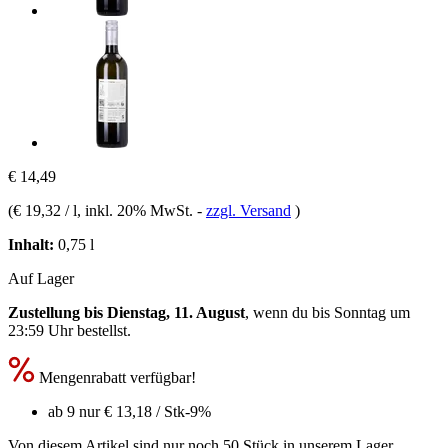
€ 14,49
(
€ 19,32 / l
, inkl. 20% MwSt.
-
zzgl. Versand
)
Inhalt:
0,75 l
Auf Lager
Zustellung bis Dienstag, 11. August
, wenn du bis
Sonntag um
23:59 Uhr
bestellst.
Mengenrabatt verfügbar!
ab 9 nur
€ 13,18
/ Stk
-9%
Von diesem Artikel sind nur noch 50 Stück in unserem Lager.