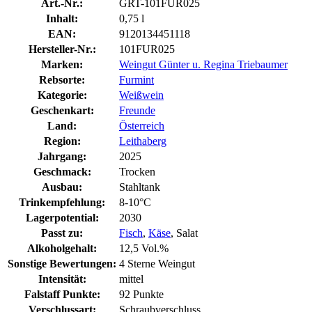
Art.-Nr.:
GRT-101FUR025
Inhalt:
0,75 l
EAN:
9120134451118
Hersteller-Nr.:
101FUR025
Marken:
Weingut Günter u. Regina Triebaumer
Rebsorte:
Furmint
Kategorie:
Weißwein
Geschenkart:
Freunde
Land:
Österreich
Region:
Leithaberg
Jahrgang:
2025
Geschmack:
Trocken
Ausbau:
Stahltank
Trinkempfehlung:
8-10°C
Lagerpotential:
2030
Passt zu:
Fisch
,
Käse
, Salat
Alkoholgehalt:
12,5 Vol.%
Sonstige Bewertungen:
4 Sterne Weingut
Intensität:
mittel
Falstaff Punkte:
92 Punkte
Verschlussart:
Schraubverschluss