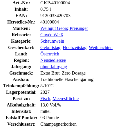
Art.-Nr.:
GKP-40100004
Inhalt:
0,75 l
EAN:
9120033420703
Hersteller-Nr.:
40100004
Marken:
Weingut Georg Preisinger
Rebsorte:
Cuvée Weiß
Kategorie:
Schaumwein
Geschenkart:
Geburtstag
,
Hochzeitstag
,
Weihnachten
Land:
Österreich
Region:
Neusiedlersee
Jahrgang:
ohne Jahrgang
Geschmack:
Extra Brut, Zero Dosage
Ausbau:
Traditionelle Flaschengärung
Trinkempfehlung:
8-10°C
Lagerpotential:
2027
Passt zu:
Fisch
,
Meeresfrüchte
Alkoholgehalt:
13,0 Vol.%
Intensität:
mittel
Falstaff Punkte:
93 Punkte
Verschlussart:
Champagnerkorken