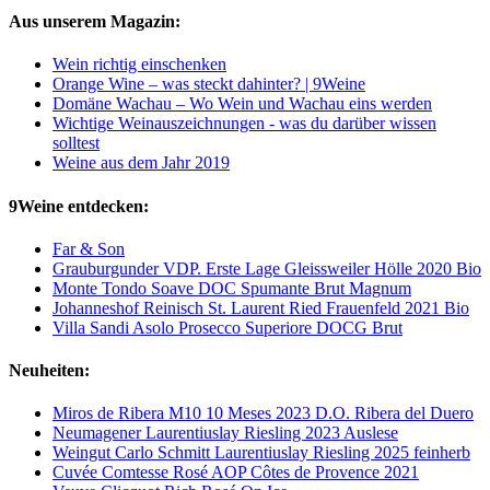
Aus unserem Magazin:
Wein richtig einschenken
Orange Wine – was steckt dahinter? | 9Weine
Domäne Wachau – Wo Wein und Wachau eins werden
Wichtige Weinauszeichnungen - was du darüber wissen
solltest
Weine aus dem Jahr 2019
9Weine entdecken:
Far & Son
Grauburgunder VDP. Erste Lage Gleissweiler Hölle 2020 Bio
Monte Tondo Soave DOC Spumante Brut Magnum
Johanneshof Reinisch St. Laurent Ried Frauenfeld 2021 Bio
Villa Sandi Asolo Prosecco Superiore DOCG Brut
Neuheiten:
Miros de Ribera M10 10 Meses 2023 D.O. Ribera del Duero
Neumagener Laurentiuslay Riesling 2023 Auslese
Weingut Carlo Schmitt Laurentiuslay Riesling 2025 feinherb
Cuvée Comtesse Rosé AOP Côtes de Provence 2021