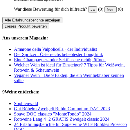
War diese Bewertung für dich hilfreich?
(0)
(0)
Ja
Nein
Alle Erfahrungsberichte anzeigen
Dieses Produkt bewerten
Aus unserem Magazin:
Amarone della Valpolicella - der Individualist
Der Spritzer - Österreichs beliebtester Longdrink
Eine Champagner- oder Sektflasche richtig öffnen
Welcher Wein ist ideal für Einsteiger? 7 Tipps für Weißwein,
Rotwein & Schaumwein
Veganer Wein - Die 9 Fakten, die ein Weinliebhaber kennen
sollte
9Weine entdecken:
Sophienwald
Gut Böheim Zweigelt Rubin Carnuntum DAC 2023
Soave DOC classico "MonteTondo" 2024
Rotweine Lang 4+2 GRATIS Zweigelt classic 2024
24 Erfahrungsberichte für Superwine WTF Bubbles Prosecco
DOC