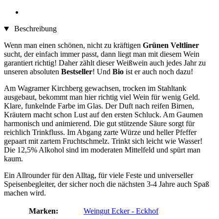
Beschreibung
Wenn man einen schönen, nicht zu kräftigen
Grünen Veltliner
sucht, der einfach immer passt, dann liegt man mit diesem Wein
garantiert richtig! Daher zählt dieser Weißwein auch jedes Jahr zu
unseren absoluten
Bestseller
! Und
Bio
ist er auch noch dazu!
Am Wagramer Kirchberg gewachsen, trocken im Stahltank
ausgebaut, bekommt man hier richtig viel Wein für wenig Geld.
Klare, funkelnde Farbe im Glas. Der Duft nach reifen Birnen,
Kräutern macht schon Lust auf den ersten Schluck. Am Gaumen
harmonisch und animierend. Die gut stützende Säure sorgt für
reichlich Trinkfluss. Im Abgang zarte Würze und heller Pfeffer
gepaart mit zartem Fruchtschmelz. Trinkt sich leicht wie Wasser!
Die 12,5% Alkohol sind im moderaten Mittelfeld und spürt man
kaum.
Ein Allrounder für den Alltag, für viele Feste und universeller
Speisenbegleiter, der sicher noch die nächsten 3-4 Jahre auch Spaß
machen wird.
Marken:
Weingut Ecker - Eckhof