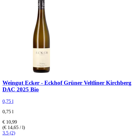
Weingut Ecker - Eckhof
Grüner Veltliner Kirchberg
DAC 2025 Bio
0,75 l
0,75 l
€ 10,99
(€ 14,65 / l)
3.5 (2)