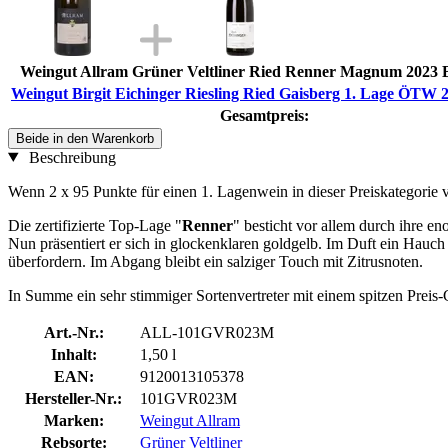
Weingut Allram Grüner Veltliner Ried Renner Magnum 2023 Bi
Weingut Birgit Eichinger Riesling Ried Gaisberg 1. Lage ÖTW 20
Gesamtpreis:
Beide in den Warenkorb
Beschreibung
Wenn 2 x 95 Punkte für einen 1. Lagenwein in dieser Preiskategorie 
Die zertifizierte Top-Lage "
Renner
" besticht vor allem durch ihre e
Nun präsentiert er sich in glockenklaren goldgelb. Im Duft ein Hau
überfordern. Im Abgang bleibt ein salziger Touch mit Zitrusnoten.
In Summe ein sehr stimmiger Sortenvertreter mit einem spitzen Preis-G
Art.-Nr.:
ALL-101GVR023M
Inhalt:
1,50 l
EAN:
9120013105378
Hersteller-Nr.:
101GVR023M
Marken:
Weingut Allram
Rebsorte:
Grüner Veltliner