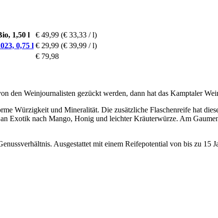
o, 1,50 l
€ 49,99
(€ 33,33 / l)
23, 0,75 l
€ 29,99
(€ 39,99 / l)
€ 79,98
von den Weinjournalisten gezückt werden, dann hat das Kamptaler Wein
norme Würzigkeit und Mineralität. Die zusätzliche Flaschenreife hat die
ch an Exotik nach Mango, Honig und leichter Kräuterwürze. Am Gaumen 
enussverhältnis. Ausgestattet mit einem Reifepotential von bis zu 15 J