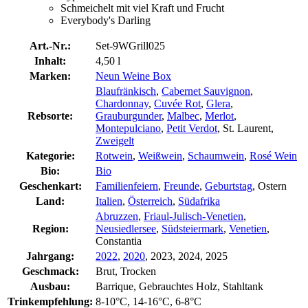
Schmeichelt mit viel Kraft und Frucht
Everybody's Darling
Art.-Nr.:
Set-9WGrill025
Inhalt:
4,50 l
Marken:
Neun Weine Box
Blaufränkisch
,
Cabernet Sauvignon
,
Chardonnay
,
Cuvée Rot
,
Glera
,
Rebsorte:
Grauburgunder
,
Malbec
,
Merlot
,
Montepulciano
,
Petit Verdot
, St. Laurent,
Zweigelt
Kategorie:
Rotwein
,
Weißwein
,
Schaumwein
,
Rosé Wein
Bio:
Bio
Geschenkart:
Familienfeiern
,
Freunde
,
Geburtstag
, Ostern
Land:
Italien
,
Österreich
,
Südafrika
Abruzzen
,
Friaul-Julisch-Venetien
,
Region:
Neusiedlersee
,
Südsteiermark
,
Venetien
,
Constantia
Jahrgang:
2022
,
2020
, 2023, 2024, 2025
Geschmack:
Brut, Trocken
Ausbau:
Barrique, Gebrauchtes Holz, Stahltank
Trinkempfehlung:
8-10°C, 14-16°C, 6-8°C