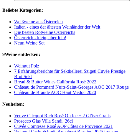
Beliebte Kategorien:
Weißweine aus Österreich
Italien - eines der ältesten Weinländer der Welt
Die besten Rotweine Österreichs
Österreich - klein, aber fein!
Neun Weine Set
9Weine entdecken:
Weingut Polz
7 Erfahrungsberichte für Sektkellerei Szigeti Cuvée Prestige
Brut Sekt
Bread & Butter Wines California Rosé 2022
Château de Pommard Nuits-Saint-Georges AOC 2017 Rouge
Château de Braude AOC Haut Medoc 2020
Neuheiten:
Veuve Clicquot Rich Rosé On Ice + 2 Gläser Gratis
Prosecco Glas Villa Sandi, 26cl
Cuvée Comtesse Rosé AOP Côtes de Provence 2021
Weingut Carlo Schmitt Annaberg Riesling 2025 trocken