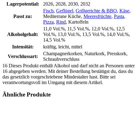
Lagerpotential:
2026, 2028, 2030, 2032
Fisch
,
Geflügel
,
Grillgerichte & BBQ
,
Käse
,
Passt zu:
Mediterrane Küche,
Meeresfrüchte
,
Pasta
,
Pizza
,
Rind
, Kartoffeln
11,0 Vol.%, 11,5 Vol.%, 12,0 Vol.%, 12,5
Alkoholgehalt:
Vol.%, 13,0 Vol.%, 13,5 Vol.%, 14,0 Vol.%,
14,5 Vol.%
Intensität:
kräftig, leicht, mittel
Champagnerkorken, Naturkork, Presskork,
Verschlussart:
Schraubverschluss
16
Dieses Produkt enthält Alkohol und darf nicht an Personen unter
16 abgegeben werden. Mit deiner Bestellung bestätigst du, dass du
das gesetzlich vorgeschriebene Mindestalter hast. Bitte sei
verantwortungsvoll im Umgang mit diesem Artikel.
Ähnliche Produkte