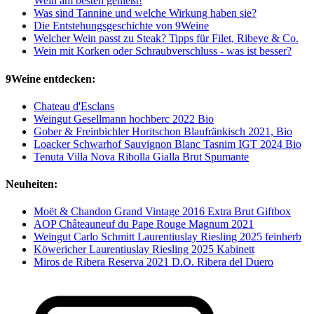
Wein am besten genießt!
Was sind Tannine und welche Wirkung haben sie?
Die Entstehungsgeschichte von 9Weine
Welcher Wein passt zu Steak? Tipps für Filet, Ribeye & Co.
Wein mit Korken oder Schraubverschluss - was ist besser?
9Weine entdecken:
Chateau d'Esclans
Weingut Gesellmann hochberc 2022 Bio
Gober & Freinbichler Horitschon Blaufränkisch 2021, Bio
Loacker Schwarhof Sauvignon Blanc Tasnim IGT 2024 Bio
Tenuta Villa Nova Ribolla Gialla Brut Spumante
Neuheiten:
Moët & Chandon Grand Vintage 2016 Extra Brut Giftbox
AOP Châteauneuf du Pape Rouge Magnum 2021
Weingut Carlo Schmitt Laurentiuslay Riesling 2025 feinherb
Köwericher Laurentiuslay Riesling 2025 Kabinett
Miros de Ribera Reserva 2021 D.O. Ribera del Duero