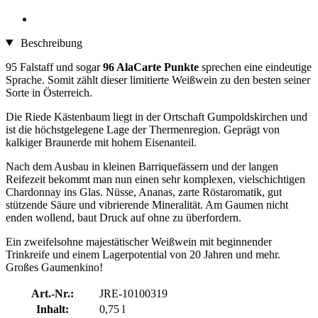
Beschreibung
95 Falstaff und sogar
96 AlaCarte Punkte
sprechen eine eindeutige
Sprache. Somit zählt dieser limitierte Weißwein zu den besten seiner
Sorte in Österreich.
Die Riede Kästenbaum liegt in der Ortschaft Gumpoldskirchen und
ist die höchstgelegene Lage der Thermenregion. Geprägt von
kalkiger Braunerde mit hohem Eisenanteil.
Nach dem Ausbau in kleinen Barriquefässern und der langen
Reifezeit bekommt man nun einen sehr komplexen, vielschichtigen
Chardonnay ins Glas. Nüsse, Ananas, zarte Röstaromatik, gut
stützende Säure und vibrierende Mineralität. Am Gaumen nicht
enden wollend, baut Druck auf ohne zu überfordern.
Ein zweifelsohne majestätischer Weißwein mit beginnender
Trinkreife und einem Lagerpotential von 20 Jahren und mehr.
Großes Gaumenkino!
Art.-Nr.:
JRE-10100319
Inhalt:
0,75 l