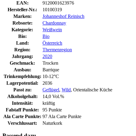
EAN:
9120001623976
Hersteller-Nr.:
10100319
Marken:
Johanneshof Reinisch
Rebsorte:
Chardonnay
Kategorie:
Weißwein
Bio:
Bio
Land:
Österreich
Region:
Thermenregion
Jahrgang:
2020
Geschmack:
Trocken
Ausbau:
Barrique
Trinkempfehlung:
10-12°C
Lagerpotential:
2036
Passt zu:
Geflügel
,
Wild
, Orientalische Küche
Alkoholgehalt:
14,0 Vol.%
Intensität:
kräftig
Falstaff Punkte:
95 Punkte
Ala Carte Punkte:
97 Ala Carte Punkte
Verschlussart:
Naturkork
Passend dazu