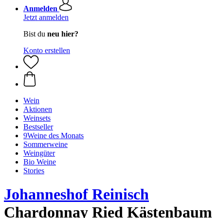
Anmelden
Jetzt anmelden
Bist du
neu hier?
Konto erstellen
Wein
Aktionen
Weinsets
Bestseller
9Weine des Monats
Sommerweine
Weingüter
Bio Weine
Stories
Johanneshof Reinisch
Chardonnay Ried Kästenbaum