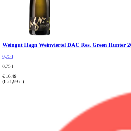
Weingut Hagn
Weinviertel DAC Res. Green Hunter 2
0,75 l
0,75 l
€ 16,49
(€ 21,99 / l)